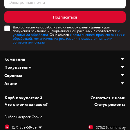
Подписаться
Даю согласие на обработку моих персональных данных для
получения рекламно-информационной рассылки в соответствии
с
условиями обработки.
Ознакомлен
с разъяснением прав, связанных с
обработкой, механизмом их реализации, последствиями дачи
согласия или отказа.
Компания
Покупателям
О нас
Сервисы
Адреса магазинов
Как сделать заказ
Акции
Новости
Оплата и доставка
Программа «Защита+»
Статьи и обзоры
Безналичный расчёт
Установка техники
Скидки и промокоды
Клуб покупателей
Cвязаться с нами
Вакансии
Обмен и возврат товара
Для игровых консолей
Белорусские товары
Что с моим заказом?
Статус ремонта
Контакты
Юридическая информация
Подписки на видеосервисы
Подарки
Выбор настроек Cookie
Дай пять добру!
Обработка персональных данных
Для мобильных устройств
Бонусы
Подарочные карты
Для компьютеров
Оплата частями
(17) 359-59-59
275@5element.by