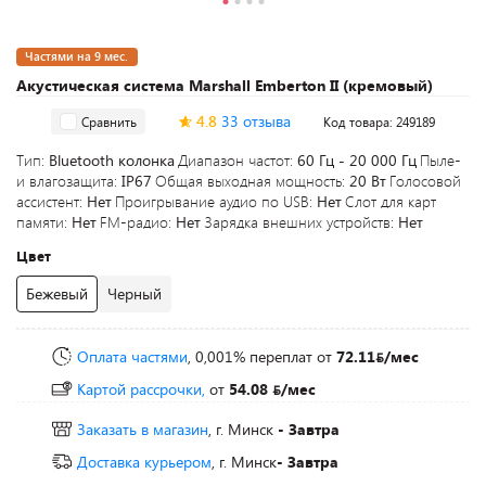
Частями на 9 мес.
Акустическая система Marshall Emberton II (кремовый)
4.8
33 отзыва
Сравнить
Код товара: 249189
Тип:
Bluetooth колонка
Диапазон частот:
60 Гц - 20 000 Гц
Пыле-
и влагозащита:
IP67
Общая выходная мощность:
20 Вт
Голосовой
ассистент:
Нет
Проигрывание аудио по USB:
Нет
Слот для карт
памяти:
Нет
FM-радио:
Нет
Зарядка внешних устройств:
Нет
Цвет
Бежевый
Черный
Оплата частями
, 0,001% переплат
от
72.11
/мес
Картой рассрочки,
от
54.08
/мес
Заказать в магазин
, г. Минск
- Завтра
Доставка курьером
, г. Минск
- Завтра