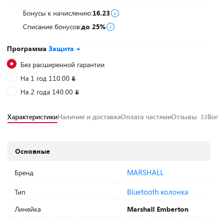
Бонусы к начислению:
16.23
Списание бонусов:
до 25%
Программа
Защита +
Без расширенной гарантии
На 1 год 110.00
На 2 года 140.00
Характеристики
Наличие и доставка
Оплата частями
Отзывы
Во
33
Основные
MARSHALL
Бренд
Bluetooth колонка
Тип
Линейка
Marshall Emberton