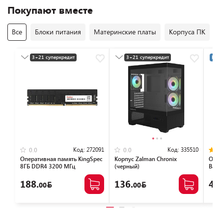
Покупают вместе
Все
Блоки питания
Материнские платы
Корпуса ПК
3+21 суперкредит
3+21 суперкредит
Раз
Разумная цена
Разумная цена
Код:
272091
Код:
335510
0.0
0.0
Оперативная память KingSpec
Корпус Zalman Chronix
Опе
8ГБ DDR4 3200 МГц
(черный)
Bas
KS3200D4P13508G
NTB
188.
136.
46
00
00