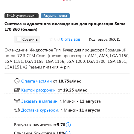
5+19 суперкредит
Разумная цена
Система жидкостного охлаждения для процессора Sama
L70 360 (белый)
0.0
0 отзывов
Сравнить
Код товара: 360011
Охлаждение:
Жидкостное
Тип:
Кулер для процессора
Воздушный
поток:
72.3 CFM
Сокет (гнездо процессора):
AM4, AM5, LGA 1150,
LGA 1151, LGA 1155, LGA 1156, LGA 1200, LGA 1700, LGA 1851,
LGA1151 v2
Разъем питания:
4 pin
Оплата частями
от
10.75
/мес
Картой рассрочки,
от
19.25
/мес
Заказать в магазин
, г. Минск
- 11 августа
Доставка курьером
, г. Минск
- 11 августа
Бонусы к начислению:
5.78
Списание бонусов:
до 10%