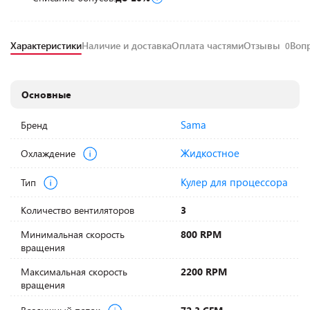
Характеристики
Наличие и доставка
Оплата частями
Отзывы
Воп
0
Основные
Sama
Бренд
Жидкостное
Охлаждение
Кулер для процессора
Тип
Количество вентиляторов
3
Минимальная скорость
800 RPM
вращения
Максимальная скорость
2200 RPM
вращения