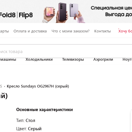
карты
Оплата и доставка
Что с моим заказом?
Контакты
Хочу б
 машины
Холодильники
Телевизоры
Аэрогрили
Ноут
S
Кресло Sundays OG2967H (серый)
ый)
Основные характеристики
Тип:
Стол
Цвет:
Серый