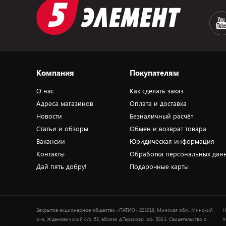
Компания
Покупателям
О нас
Как сделать заказ
Адреса магазинов
Оплата и доставка
Новости
Безналичный расчёт
Статьи и обзоры
Обмен и возврат товара
Вакансии
Юридическая информация
Контакты
Обработка персональных дан
Дай пять добру!
Подарочные карты
Закрытое акционерное общество «ПАТИО» 223018, Минская обл., Минский
Н
р-н, Ждановичский с/с, 53, вблизи д.Тарасово, оф. 503.1. Свидетельство о
п