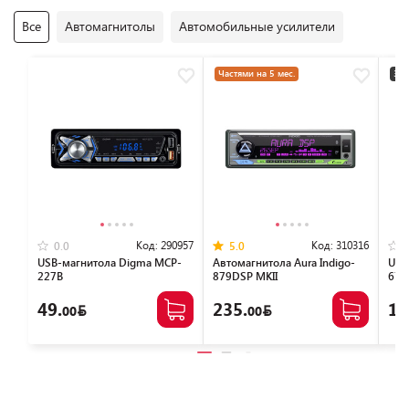
Все
Автомагнитолы
Автомобильные усилители
Частями на 5 мес.
3+2
Код:
290957
Код:
310316
0.0
5.0
USB-магнитола Digma MCP-
Автомагнитола Aura Indigo-
USB
227B
879DSP MKII
678
49.
235.
15
00
00