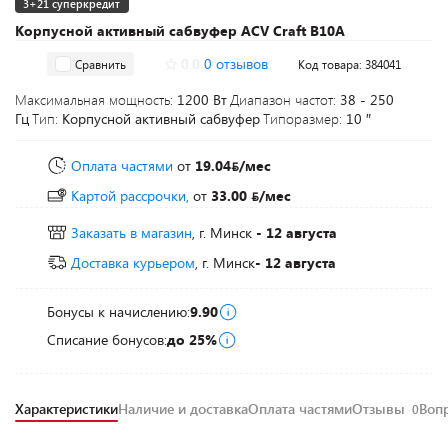
3+21 суперкредит
Корпусной активный сабвуфер ACV Craft B10A
0.0
0 отзывов
Сравнить
Код товара: 384041
Максимальная мощность:
1200 Вт
Диапазон частот:
38 - 250
Гц
Тип:
Корпусной активный сабвуфер
Типоразмер:
10 ″
Оплата частями
от
19.04
/мес
Картой рассрочки,
от
33.00
/мес
Заказать в магазин
, г. Минск
- 12 августа
Доставка курьером
, г. Минск
- 12 августа
Бонусы к начислению:
9.90
Списание бонусов:
до 25%
Характеристики
Наличие и доставка
Оплата частями
Отзывы
Воп
0