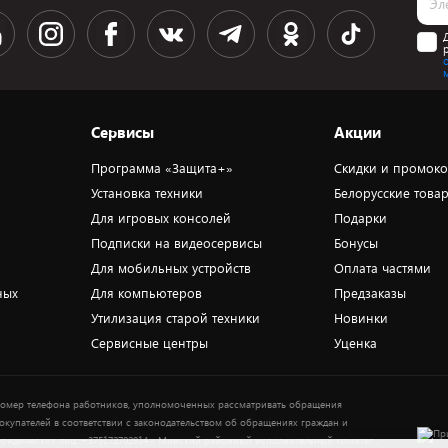
Сервисы
Акции
Программа «Защита+»
Скидки и промок
Установка техники
Белорусские това
Для игровых консолей
Подарки
Подписки на видеосервисы
Бонусы
Для мобильных устройств
Оплата частями
ных
Для компьютеров
Предзаказы
Утилизация старой техники
Новинки
Сервисные центры
Уценка
омер телефона работников, уполномоченных рассматривать обращения
окупателей в соответствии с законодательством об обращениях граждан и
ридических лиц: +375172702914 - Минский районный исполнительный комитет ,