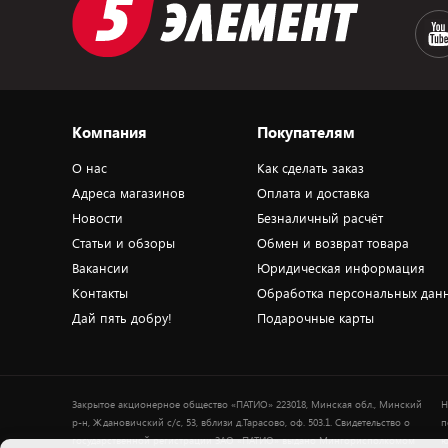
Компания
Покупателям
О нас
Как сделать заказ
Адреса магазинов
Оплата и доставка
Новости
Безналичный расчёт
Статьи и обзоры
Обмен и возврат товара
Вакансии
Юридическая информация
Контакты
Обработка персональных дан
Дай пять добру!
Подарочные карты
Закрытое акционерное общество «ПАТИО» 223018, Минская обл., Минский
Н
р-н, Ждановичский с/с, 53, вблизи д.Тарасово, оф. 503.1. Свидетельство о
п
государственной регистрации ЗАО «ПАТИО» выдано Мингорисполкомом
ю