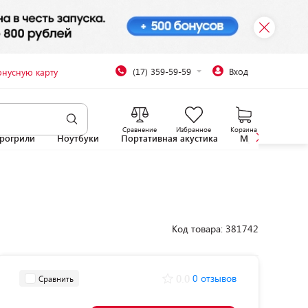
(17) 359-59-59
Вход
онусную карту
Сравнение
Избранное
Корзина
рогрили
Ноутбуки
Портативная акустика
Микроволновы
Код товара: 381742
0.0
0 отзывов
Сравнить