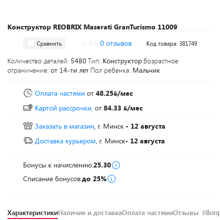
Конструктор REOBRIX Maserati GranTurismo 11009
0.0
0 отзывов
Сравнить
Код товара: 381749
Количество деталей:
5480
Тип:
Конструктор
Возрастное
ограничение:
от 14-ти лет
Пол ребенка:
Мальчик
Оплата частями
от
48.25
/мес
Картой рассрочки,
от
84.33
/мес
Заказать в магазин
, г. Минск
- 12 августа
Доставка курьером
, г. Минск
- 12 августа
Бонусы к начислению:
25.30
Списание бонусов:
до 25%
Характеристики
Наличие и доставка
Оплата частями
Отзывы
Воп
0