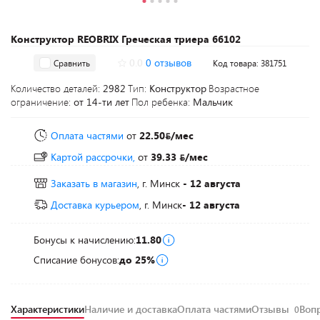
Конструктор REOBRIX Греческая триера 66102
0.0
0 отзывов
Сравнить
Код товара: 381751
Количество деталей:
2982
Тип:
Конструктор
Возрастное
ограничение:
от 14-ти лет
Пол ребенка:
Мальчик
Оплата частями
от
22.50
/мес
Картой рассрочки,
от
39.33
/мес
Заказать в магазин
, г. Минск
- 12 августа
Доставка курьером
, г. Минск
- 12 августа
Бонусы к начислению:
11.80
Списание бонусов:
до 25%
Характеристики
Наличие и доставка
Оплата частями
Отзывы
Воп
0