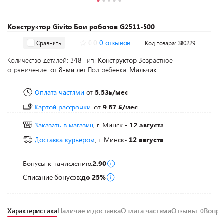
Конструктор Givito Бои роботов G2511-500
0.0
0 отзывов
Сравнить
Код товара: 380229
Количество деталей:
348
Тип:
Конструктор
Возрастное
ограничение:
от 8-ми лет
Пол ребенка:
Мальчик
Оплата частями
от
5.53
/мес
Картой рассрочки,
от
9.67
/мес
Заказать в магазин
, г. Минск
- 12 августа
Доставка курьером
, г. Минск
- 12 августа
Бонусы к начислению:
2.90
Списание бонусов:
до 25%
Характеристики
Наличие и доставка
Оплата частями
Отзывы
Воп
0