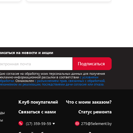
исаться на новости и акции
Подписаться
Даю согласие на обработку моих персональных данных для получения
рекламно-информационной рассылки в соответствии
с условиями
обработки.
Ознакомлен
с разъяснением прав, связанных с обработкой,
механизмом их реализации, последствиями дачи согласия или отказа.
Клуб покупателей
Что с моим заказом?
Cвязаться с нами
Статус ремонта
оды
ры
(17) 359-59-59
275@5element.by