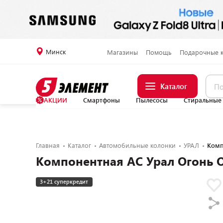
Минск
Магазины
Помощь
Подарочные 
Каталог
АКЦИИ
Смартфоны
Пылесосы
Стиральные
Главная
Каталог
Автомобильные колонки
УРАЛ
Комп
Компонентная АС Урал Огонь 
3+21 суперкредит