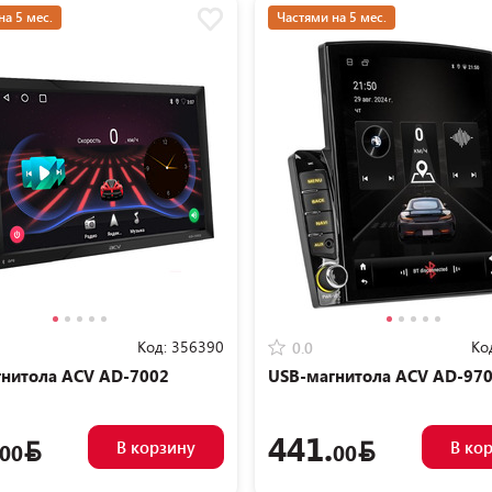
на 5 мес.
Частями на 5 мес.
Код:
356390
Ко
0.0
нитола ACV AD-7002
USB-магнитола ACV AD-97
441.
В корзину
В ко
00
00