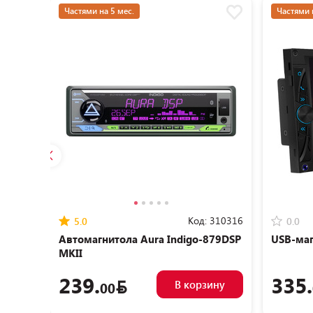
Частями на 5 мес.
Частями 
Код:
310316
5.0
0.0
Автомагнитола Aura Indigo-879DSP
USB-маг
MKII
239.
335.
В корзину
00