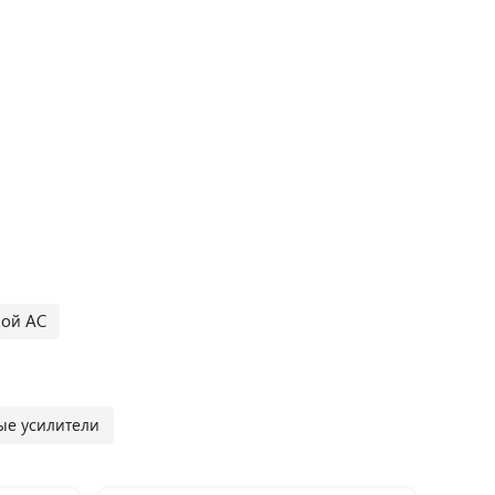
ной АС
е усилители