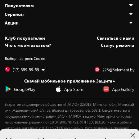
Покупателям
О нас
Сервисы
Адреса магазинов
Как сделать заказ
Акции
Новости
Оплата и доставка
Программа «Защита+»
Статьи и обзоры
Безналичный расчёт
Установка техники
Скидки и промокоды
Клуб покупателей
Cвязаться с нами
Вакансии
Обмен и возврат товара
Для игровых консолей
Белорусские товары
Что с моим заказом?
Статус ремонта
Контакты
Юридическая информация
Подписки на видеосервисы
Подарки
Выбор настроек Cookie
Дай пять добру!
Обработка персональных данных
Для мобильных устройств
Бонусы
Подарочные карты
Для компьютеров
Оплата частями
(17) 359-59-59
275@5element.by
Утилизация старой техники
Новинки
Скачай мобильное приложение Защита+
Сервисные центры
Уценка
GooglePlay
App Store
App Gallery
Закрытое акционерное общество «ПАТИО» 223018, Минская обл., Минский
р-н, Ждановичский с/с, 53, вблизи д.Тарасово, оф. 503.1. Свидетельство о
государственной регистрации ЗАО «ПАТИО» выдано Мингорисполкомом
на основании решения от 18.04.2001 № 491. УНП 100183195. Режим работы
интернет-магазина: с 9.00 до 21.00 ежедневно. Дата включения сведений
об интернет-магазине 5element.by в Торговый реестр Республики Беларусь