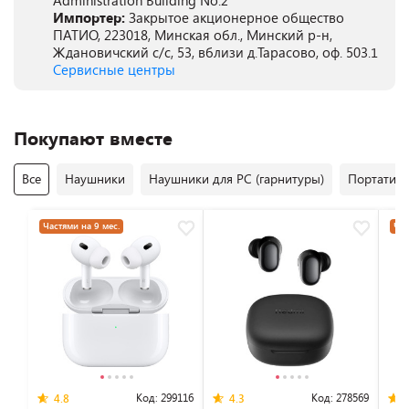
Administration Building No.2
Импортер:
Закрытое акционерное общество
ПАТИО, 223018, Минская обл., Минский р-н,
Ждановичский с/с, 53, вблизи д.Тарасово, оф. 503.1
Сервисные центры
Покупают вместе
Все
Наушники
Наушники для PC (гарнитуры)
Портативн
Частями на 9 мес.
Час
Код:
299116
Код:
278569
4.8
4.3