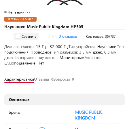
Нет в наличии
Частями на 5 мес.
Наушники Music Public Kingdom HP505
0.0
0 отзывов
Сравнить
Код товара: 367737
Диапазон частот:
15 Гц - 32 000 Гц
Тип устройства:
Наушники
Тип
подключения:
Проводное
Тип разъемов:
3.5 мм джек, 6.3 мм
джек
Конструкция наушников:
Мониторные
Активное
шумоподавление:
Нет
Характеристики
Отзывы
Вопросы
0
0
Основные
MUSIC PUBLIC
Бренд
KINGDOM