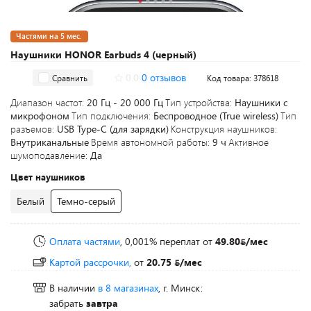
Частями на 5 мес.
Наушники HONOR Earbuds 4 (черный)
0.0
0 отзывов
Сравнить
Код товара: 378618
Диапазон частот:
20 Гц - 20 000 Гц
Тип устройства:
Наушники с
микрофоном
Тип подключения:
Беспроводное (True wireless)
Тип
разъемов:
USB Type-C (для зарядки)
Конструкция наушников:
Внутриканальные
Время автономной работы:
9 ч
Активное
шумоподавление:
Да
Цвет наушников
Белый
Темно-серый
Оплата частями
, 0,001% переплат
от
49.80
/мес
Картой рассрочки,
от
20.75
/мес
В наличии
в 8 магазинах
, г. Минск:
забрать
завтра