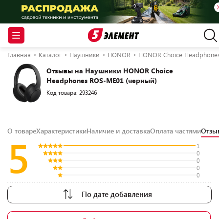
Главная
Каталог
Наушники
HONOR
HONOR Choice Headphone
Отзывы на Наушники HONOR Choice
Headphones ROS-ME01 (черный)
Код товара: 293246
О товаре
Характеристики
Наличие и доставка
Оплата частями
Отз
5
1
0
0
0
0
По дате добавления