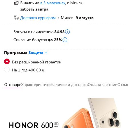
В наличии
в 3 магазинах
, г. Минск:
забрать
завтра
Доставка курьером
, г. Минск
- 9 августа
Бонусы к начислению:
84.98
Списание бонусов:
до 25%
Программа
Защита +
Без расширенной гарантии
На 1 год 400.00
О товаре
Характеристики
Наличие и доставка
Оплата частями
Отз