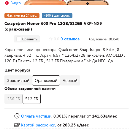
Видео
Частями на 24 мес.
-100
для своих
Смартфон Honor 600 Pro 12GB/512GB VKP-NX9
(оранжевый)
0.0
0 отзывов
Сравнить
Код товара: 383540
Характеристики процессора:
Qualcomm Snapdragon 8 Elite , 8
ядерный, 4.32 ГГц
Экран:
6.57 " 1264x2728 пикселей, AMOLED ,
120 Гц
Память:
12 ГБ , 512 ГБ
Поддержка eSIM:
Да
NFC:
Да
Цвет корпуса
Золотистый
Оранжевый
Черный
Объем встроенной памяти
256 ГБ
512 ГБ
Оплата частями
, 0,001% переплат
от
141.63
/мес
Картой рассрочки,
от
283.25
/мес