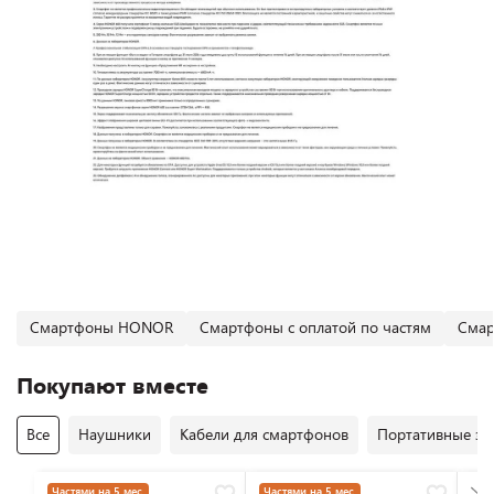
Смартфоны HONOR
Смартфоны с оплатой по частям
Смар
Покупают вместе
Все
Наушники
Кабели для смартфонов
Портативные за
Частями на 5 мес.
Частями на 5 мес.