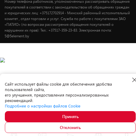
Номер телефона работников, уполномоченных рассматривать обращения
покупателей в соответствии с законодательством об обращениях граждан
и юридических лиц: +375172702914 - Минский районный исполнительный
комитет , отдел торговли и услуг. Служба по работе с покупателями ЗАО
«ПАТИО» (по вопросам рассмотрения обращения покупателей о
нарушении их прав): Тел.: +37517-359-23-83. Электронная почта:
5@5element.by
Cайт использует файлы cookie для обеспечения удобства
пользователей сайта,
его улучшения, предоставления персонализированных
рекомендаций.
Подробнее о настройках файлов Cookie
Принять
3 399.
00
В корзину
Отклонить