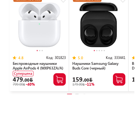
Код:
301823
Код:
333441
4.8
5.0
Беспроводные наушники
Наушники Samsung Galaxy
Вне
Apple AirPods 4 (MXP63ZA/A)
Buds Core (черный)
DGP
Суперцена
479.
159.
11
00
00
799.00
-40%
179.00
-11%