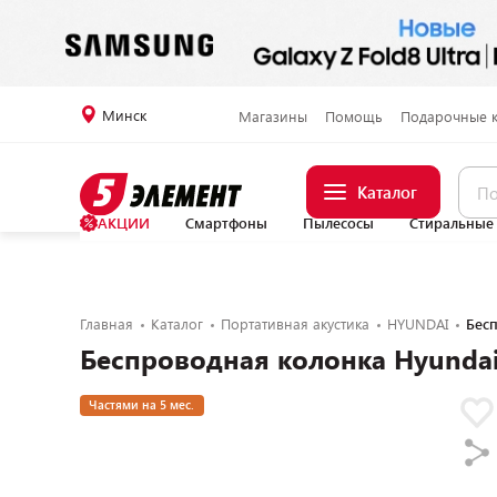
Минск
Магазины
Помощь
Подарочные 
Каталог
АКЦИИ
Смартфоны
Пылесосы
Стиральные
Главная
Каталог
Портативная акустика
HYUNDAI
Бес
Беспроводная колонка Hyunda
Частями на 5 мес.