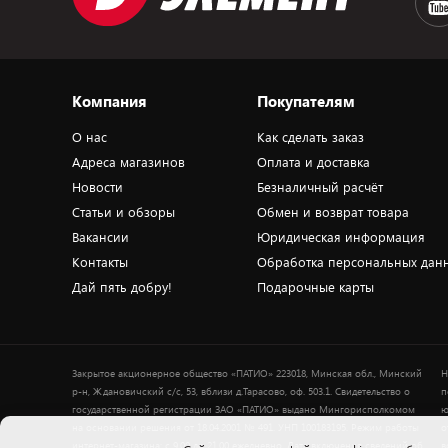
Компания
Покупателям
О нас
Как сделать заказ
Адреса магазинов
Оплата и доставка
Новости
Безналичный расчёт
Статьи и обзоры
Обмен и возврат товара
Вакансии
Юридическая информация
Контакты
Обработка персональных дан
Дай пять добру!
Подарочные карты
Закрытое акционерное общество «ПАТИО» 223018, Минская обл., Минский
Н
р-н, Ждановичский с/с, 53, вблизи д.Тарасово, оф. 503.1. Свидетельство о
п
государственной регистрации ЗАО «ПАТИО» выдано Мингорисполкомом
ю
на основании решения от 18.04.2001 № 491. УНП 100183195. Режим работы
о
интернет-магазина: с 9.00 до 21.00 ежедневно. Дата включения сведений об
в