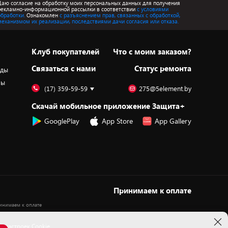
Даю согласие на обработку моих персональных данных для получения
рекламно-информационной рассылки в соответствии
с условиями
обработки.
Ознакомлен
с разъяснением прав, связанных с обработкой,
механизмом их реализации, последствиями дачи согласия или отказа.
Клуб покупателей
Что с моим заказом?
Cвязаться с нами
Статус ремонта
оды
ры
(17) 359-59-59
275@5element.by
Скачай мобильное приложение Защита+
GooglePlay
App Store
App Gallery
Принимаем к оплате
 настроек Cookie