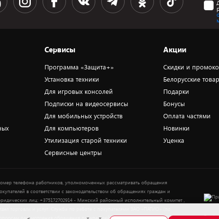
Сервисы
Акции
Программа «Защита+»
Скидки и промок
Установка техники
Белорусские това
Для игровых консолей
Подарки
Подписки на видеосервисы
Бонусы
Для мобильных устройств
Оплата частями
ных
Для компьютеров
Новинки
Утилизация старой техники
Уценка
Сервисные центры
омер телефона работников, уполномоченных рассматривать обращения
окупателей в соответствии с законодательством об обращениях граждан и
ридических лиц: +375172702914 - Минский районный исполнительный комитет ,
тдел торговли и услуг. Служба по работе с покупателями ЗАО «ПАТИО» (по
Выбор
опросам рассмотрения обращения покупателей о нарушении их прав): Тел.: