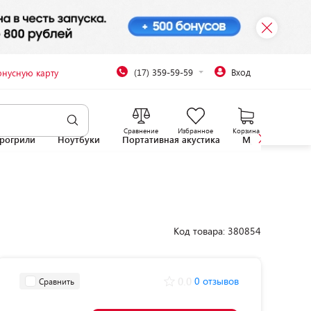
(17) 359-59-59
Вход
онусную карту
Сравнение
Избранное
Корзина
рогрили
Ноутбуки
Портативная акустика
Микроволновы
Код товара: 380854
0.0
0 отзывов
Сравнить