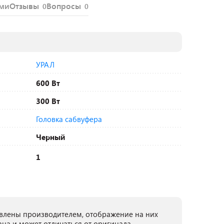
ями
Отзывы
Вопросы
0
0
УРАЛ
600 Вт
300 Вт
Головка сабвуфера
Черный
1
лены производителем, отображение на них
ана и может отличаться от оригинала.