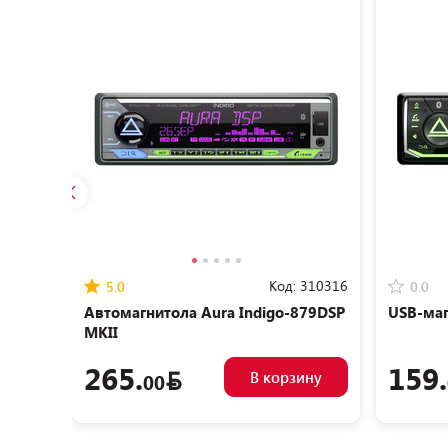
Код:
310316
5.0
0.0
Автомагнитола Aura Indigo-879DSP
USB-маг
MKII
265.
159.
В корзину
00