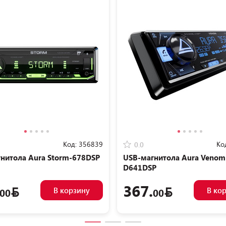
Код:
356839
Ко
0.0
нитола Aura Storm-678DSP
USB-магнитола Aura Venom
D641DSP
367.
В корзину
В ко
00
00