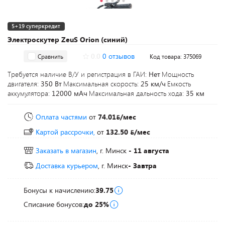
5+19 суперкредит
Электроскутер ZeuS Orion (синий)
0.0
0 отзывов
Сравнить
Код товара: 375069
Требуется наличие В/У и регистрация в ГАИ:
Нет
Мощность
двигателя:
350 Вт
Максимальная скорость:
25 км/ч
Емкость
аккумулятора:
12000 мАч
Максимальная дальность хода:
35 км
Оплата частями
от
74.01
/мес
Картой рассрочки,
от
132.50
/мес
Заказать в магазин
, г. Минск
- 11 августа
Доставка курьером
, г. Минск
- Завтра
Бонусы к начислению:
39.75
Списание бонусов:
до 25%