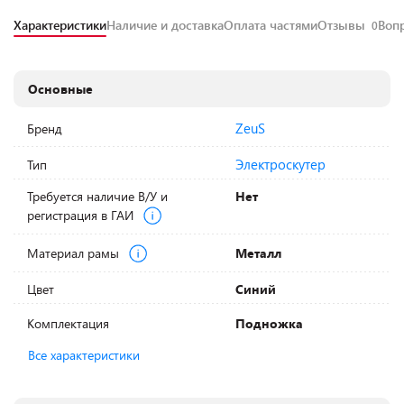
Характеристики
Наличие и доставка
Оплата частями
Отзывы
Воп
0
Основные
ZeuS
Бренд
Электроскутер
Тип
Требуется наличие В/У и
Нет
регистрация в ГАИ
Материал рамы
Металл
Цвет
Синий
Комплектация
Подножка
Все характеристики