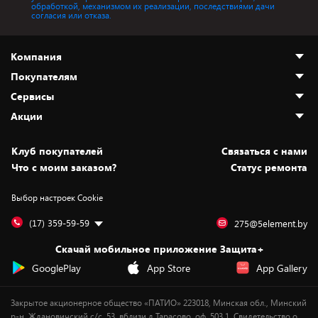
обработкой, механизмом их реализации, последствиями дачи
согласия или отказа.
Компания
Покупателям
О нас
Сервисы
Адреса магазинов
Как сделать заказ
Акции
Новости
Оплата и доставка
Программа «Защита+»
Статьи и обзоры
Безналичный расчёт
Установка техники
Скидки и промокоды
Клуб покупателей
Cвязаться с нами
Вакансии
Обмен и возврат товара
Для игровых консолей
Белорусские товары
Что с моим заказом?
Статус ремонта
Контакты
Юридическая информация
Подписки на видеосервисы
Подарки
Выбор настроек Cookie
Дай пять добру!
Обработка персональных данных
Для мобильных устройств
Бонусы
Подарочные карты
Для компьютеров
Оплата частями
(17) 359-59-59
275@5element.by
Утилизация старой техники
Предзаказы
Скачай мобильное приложение Защита+
Сервисные центры
Новинки
GooglePlay
App Store
App Gallery
Уценка
Закрытое акционерное общество «ПАТИО» 223018, Минская обл., Минский
р-н, Ждановичский с/с, 53, вблизи д.Тарасово, оф. 503.1. Свидетельство о