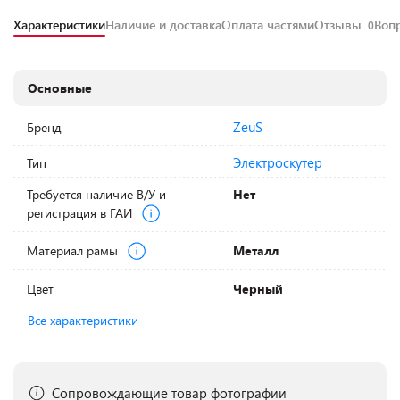
Характеристики
Наличие и доставка
Оплата частями
Отзывы
Воп
0
Основные
ZeuS
Бренд
Электроскутер
Тип
Требуется наличие В/У и
Нет
регистрация в ГАИ
Материал рамы
Металл
Цвет
Черный
Все характеристики
Сопровождающие товар фотографии