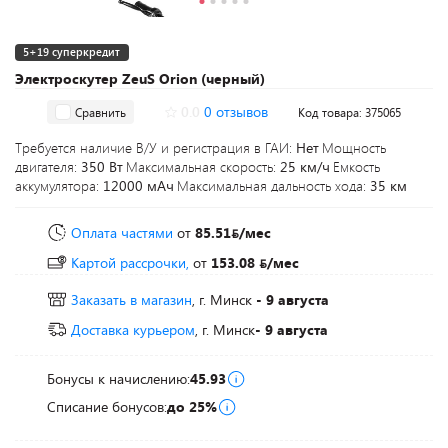
5+19 суперкредит
Электроскутер ZeuS Orion (черный)
0.0
0 отзывов
Сравнить
Код товара: 375065
Требуется наличие В/У и регистрация в ГАИ:
Нет
Мощность
двигателя:
350 Вт
Максимальная скорость:
25 км/ч
Емкость
аккумулятора:
12000 мАч
Максимальная дальность хода:
35 км
Оплата частями
от
85.51
/мес
Картой рассрочки,
от
153.08
/мес
Заказать в магазин
, г. Минск
- 9 августа
Доставка курьером
, г. Минск
- 9 августа
Бонусы к начислению:
45.93
Списание бонусов:
до 25%