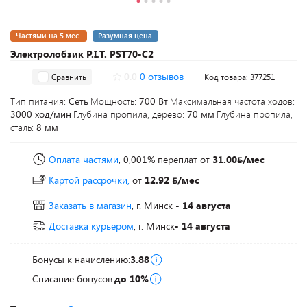
Частями на 5 мес.
Разумная цена
Электролобзик P.I.T. PST70-C2
0.0
0 отзывов
Сравнить
Код товара: 377251
Тип питания:
Сеть
Мощность:
700 Вт
Максимальная частота ходов:
3000 ход/мин
Глубина пропила, дерево:
70 мм
Глубина пропила,
сталь:
8 мм
Оплата частями
, 0,001% переплат
от
31.00
/мес
Картой рассрочки,
от
12.92
/мес
Заказать в магазин
, г. Минск
- 14 августа
Доставка курьером
, г. Минск
- 14 августа
Бонусы к начислению:
3.88
Списание бонусов:
до 10%