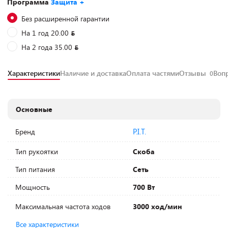
Программа
Защита +
Без расширенной гарантии
На 1 год 20.00
На 2 года 35.00
Характеристики
Наличие и доставка
Оплата частями
Отзывы
Воп
0
Основные
P.I.T.
Бренд
Тип рукоятки
Скоба
Тип питания
Сеть
Мощность
700 Вт
Максимальная частота ходов
3000 ход/мин
Все характеристики