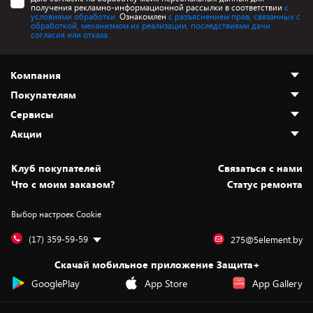
получения рекламно-информационной рассылки в соответствии
с
условиями обработки.
Ознакомлен
с разъяснением прав, связанных с
обработкой, механизмом их реализации, последствиями дачи
согласия или отказа.
Компания
Покупателям
О нас
Сервисы
Адреса магазинов
Как сделать заказ
Акции
Новости
Оплата и доставка
Программа «Защита+»
Статьи и обзоры
Безналичный расчёт
Установка техники
Скидки и промокоды
Клуб покупателей
Cвязаться с нами
Вакансии
Обмен и возврат товара
Для игровых консолей
Белорусские товары
Что с моим заказом?
Статус ремонта
Контакты
Юридическая информация
Подписки на видеосервисы
Подарки
Выбор настроек Cookie
Дай пять добру!
Обработка персональных данных
Для мобильных устройств
Бонусы
Подарочные карты
Для компьютеров
Оплата частями
(17) 359-59-59
275@5element.by
Утилизация старой техники
Предзаказы
Скачай мобильное приложение Защита+
Сервисные центры
Новинки
GooglePlay
App Store
App Gallery
Уценка