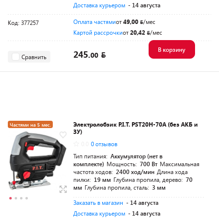
Доставка курьером
- 14 августа
Оплата частями
от
49,00
/мес
Код: 377257
Картой рассрочки
от
20,42
/мес
В корзину
245.
00
Сравнить
Электролобзик P.I.T. PST20H-70A (без АКБ и
Частями на 5 мес.
ЗУ)
Разумная цена
0.0
0 отзывов
Тип питания:
Аккумулятор (нет в
комплекте)
Мощность:
700 Вт
Максимальная
частота ходов:
2400 ход/мин
Длина хода
пилки:
19 мм
Глубина пропила, дерево:
70
мм
Глубина пропила, сталь:
3 мм
Заказать в магазин
- 14 августа
Доставка курьером
- 14 августа