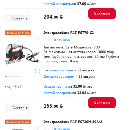
Картой рассрочки
от
17,00
/мес
В корзину
204.
00
Сравнить
Электролобзик P.I.T. PST70-C2
Частями на 5 мес.
0.0
0 отзывов
Разумная цена
Тип питания:
Сеть
Мощность:
700
Вт
Максимальная частота ходов:
3000 ход/
мин
Глубина пропила, дерево:
70 мм
Глубина
пропила, сталь:
8 мм
Заказать в магазин
- 12 августа
Доставка курьером
- 12 августа
Оплата частями
от
31,00
/мес
Код: 377251
Картой рассрочки
от
12,92
/мес
В корзину
155.
00
Сравнить
Электролобзик P.I.T. PST20H-80A/2
Частями на 5 мес.
0.0
0 отзывов
Разумная цена