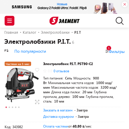
Главная
Каталог
Электролобзики
P.I.T
Электролобзики P.I.T.
1
По популярности
Фильтры
Электролобзик P.I.T. PST90-C2
Частями на 5 мес.
0.0
0 отзывов
Разумная цена
Тип питания:
Сеть
Мощность:
900
Вт
Минимальная частота ходов:
1000 ход/
мин
Максимальная частота ходов:
3200 ход/
мин
Длина хода пилки:
20 мм
Глубина
пропила, дерево:
100 мм
Глубина пропила,
сталь:
10 мм
Заказать в магазин
- Завтра
Доставка курьером
- Завтра
Оплата частями
от
40,80
/мес
Код: 343982