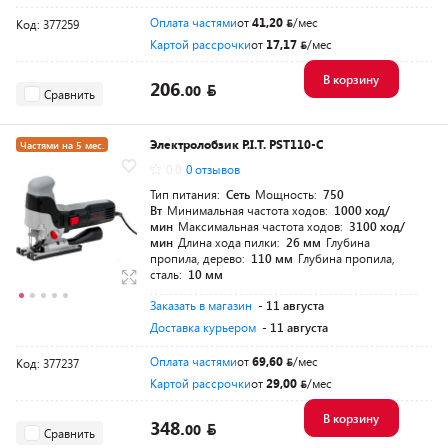
Оплата частями
от
41,20
/мес
Код: 377259
Картой рассрочки
от
17,17
/мес
В корзину
206.
00
Сравнить
Электролобзик P.I.T. PST110-C
Частями на 5 мес.
0.0
0 отзывов
Разумная цена
Тип питания:
Сеть
Мощность:
750
Вт
Минимальная частота ходов:
1000 ход/
мин
Максимальная частота ходов:
3100 ход/
мин
Длина хода пилки:
26 мм
Глубина
пропила, дерево:
110 мм
Глубина пропила,
сталь:
10 мм
Заказать в магазин
- 11 августа
Доставка курьером
- 11 августа
Оплата частями
от
69,60
/мес
Код: 377237
Картой рассрочки
от
29,00
/мес
В корзину
348.
00
Сравнить