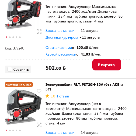
Тип питания:
Аккумулятор
Максимальная
частота ходов:
2400 ход/мин
Длина хода
пилки:
25.4 мм
Глубина пропила, дерево:
80
мм
Глубина пропила, сталь:
4 мм
Заказать в магазин
- 11 августа
Доставка курьером
- 11 августа
Оплата частями
от
100,40
/мес
Код: 377246
Картой рассрочки
от
41,83
/мес
В корзину
502.
00
Сравнить
Электролобзик P.I.T. PST20H-80A (без АКБ и
Частями на 5 мес.
ЗУ)
Разумная цена
5.0
1 отзыв
Тип питания:
Аккумулятор (нет в
комплекте)
Максимальная частота ходов:
2400
ход/мин
Длина хода пилки:
25.4 мм
Глубина
пропила, дерево:
80 мм
Глубина пропила,
сталь:
4 мм
Заказать в магазин
- 14 августа