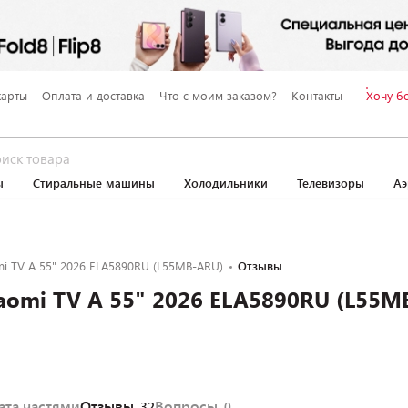
карты
Оплата и доставка
Что с моим заказом?
Контакты
Хочу б
ы
Стиральные машины
Холодильники
Телевизоры
Аэ
i TV A 55" 2026 ELA5890RU (L55MB-ARU)
Отзывы
aomi TV A 55" 2026 ELA5890RU (L55M
ата частями
Отзывы
Вопросы
32
0