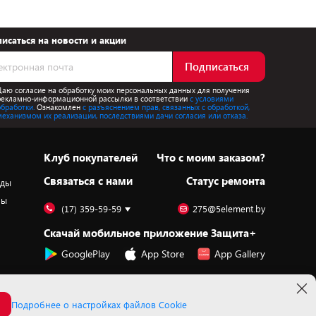
исаться на новости и акции
Подписаться
Даю согласие на обработку моих персональных данных для получения
рекламно-информационной рассылки в соответствии
с условиями
обработки.
Ознакомлен
с разъяснением прав, связанных с обработкой,
механизмом их реализации, последствиями дачи согласия или отказа.
Клуб покупателей
Что с моим заказом?
Cвязаться с нами
Статус ремонта
оды
ры
(17) 359-59-59
275@5element.by
Скачай мобильное приложение Защита+
GooglePlay
App Store
App Gallery
Подробнее о настройках файлов Cookie