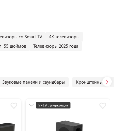
евизоры со Smart TV
4К телевизоры
mi 55 дюймов
Телевизоры 2025 года
Звуковые панели и саундбары
Кронштейны
Домашн
5+19 суперкредит
2,72р 
Разумная цена