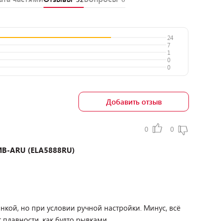
24
7
1
0
0
Добавить отзыв
0
0
0MB-ARU (ELA5888RU)
нкой, но при условии ручной настройки. Минус, всё
 плавности, как будто рывками