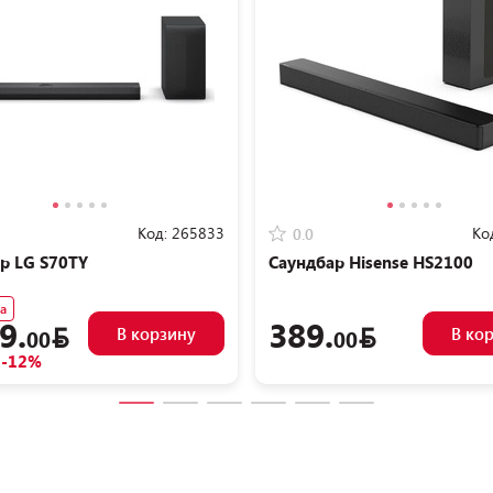
Код:
265833
Ко
0.0
р LG S70TY
Саундбар Hisense HS2100
а
9.
389.
В корзину
В ко
00
00
-12%