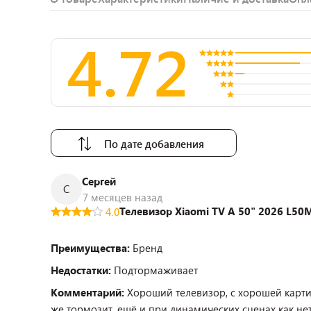
4.72
По дате добавления
Сергей
С
7 месяцев назад
Телевизор Xiaomi TV A 50" 2026 L5
4.0
Преимущества:
Бренд
Недостатки:
Подтормаживает
Комментарий:
Хороший телевизор, с хорошей карти
же тормозит, ещё и при динамических сценах как нет