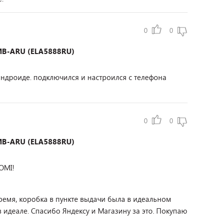
0
0
0MB-ARU (ELA5888RU)
андроиде. подключился и настроился с телефона
0
0
0MB-ARU (ELA5888RU)
OMI!
время, коробка в пункте выдачи была в идеальном
в идеале. Спасибо Яндексу и Магазину за это. Покупаю