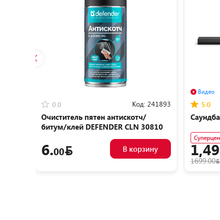
Видео
Код:
241893
0.0
5.0
Очиститель пятен антискотч/
Саундба
битум/клей DEFENDER CLN 30810
(150мл)
Суперцен
6.
1,49
В корзину
00
1699.00