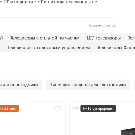
е 43' и подороже 70' и никогда телевизоры не
Показано 5 из 32
V)
Телевизоры с оплатой по частям
LED телевизоры
Тел
м
Телевизоры с голосовым управлением
Телевизоры Xiao
ли и переходники
Чистящие средства для электроники
на 12 мес.
5+19 суперкредит
Разумная цена