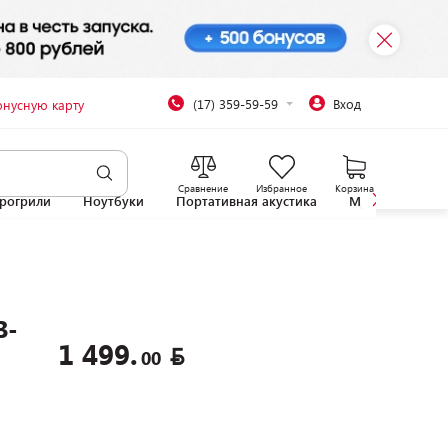
(17) 359-59-59
Вход
онусную карту
Сравнение
Избранное
Корзина
рогрили
Ноутбуки
Портативная акустика
Микроволновы
B-
1 499.
00