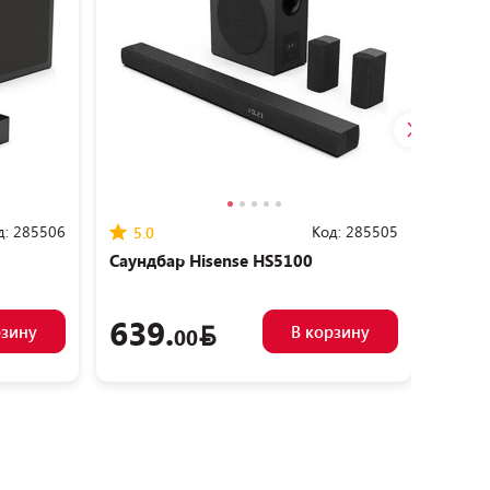
д:
285506
Код:
285505
5.0
5.0
Саундбар Hisense HS5100
Чистя
мобил
20 шт
639.
2.
рзину
В корзину
00
7