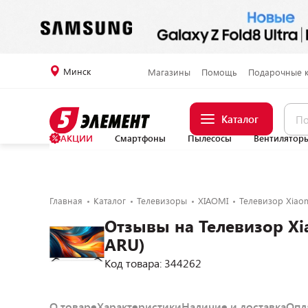
Минск
Магазины
Помощь
Подарочные 
Каталог
АКЦИИ
Смартфоны
Пылесосы
Вентилятор
Главная
Каталог
Телевизоры
XIAOMI
Телевизор Xiaom
Отзывы на Телевизор Xi
ARU)
Код товара: 344262
О товаре
Характеристики
Наличие и доставка
Опл