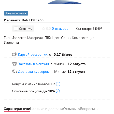
Разумная цена
Изолента Deli EDL5265
0.0
0 отзывов
Сравнить
Код товара: 349897
Тип:
Изолента
Материал:
ПВХ
Цвет:
Синий
Комплектация:
Изолента
Картой рассрочки,
от
0.17
/мес
Заказать в магазин
, г. Минск
- 12 августа
Доставка курьером
, г. Минск
- 12 августа
Бонусы к начислению:
0.05
Списание бонусов:
до 10%
Характеристики
Наличие и доставка
Отзывы
Вопросы
0
0