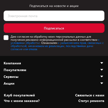
Подписаться на новости и акции
Подписаться
Даю согласие на обработку моих персональных данных для
получения рекламно-информационной рассылки в соответствии
с
условиями обработки.
Ознакомлен
с разъяснением прав, связанных с
обработкой, механизмом их реализации, последствиями дачи
согласия или отказа.
Компания
Покупателям
О нас
Сервисы
Адреса магазинов
Как сделать заказ
Акции
Новости
Оплата и доставка
Программа «Защита+»
Статьи и обзоры
Безналичный расчёт
Установка техники
Скидки и промокоды
Клуб покупателей
Cвязаться с нами
Вакансии
Обмен и возврат товара
Для игровых консолей
Белорусские товары
Что с моим заказом?
Статус ремонта
Контакты
Юридическая информация
Подписки на видеосервисы
Подарки