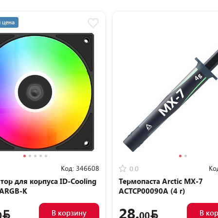
 цена
Код:
346608
Ко
0.0
тор для корпуса ID-Cooling
Термопаста Arctic MX-7
-ARGB-K
ACTCP00090A (4 г)
28.
В корзину
В ко
0
00