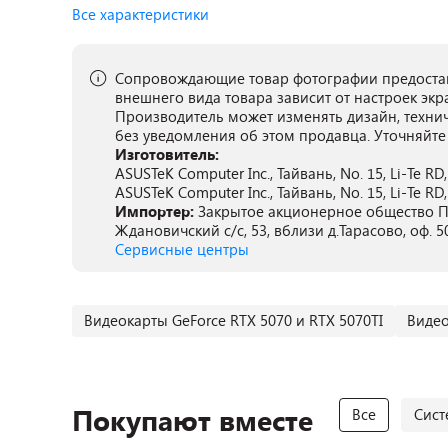
Все характеристики
Сопровождающие товар фотографии предостав
внешнего вида товара зависит от настроек экр
Производитель может изменять дизайн, техни
без уведомления об этом продавца. Уточняйте
Изготовитель:
ASUSTeK Computer Inc., Тайвань, No. 15, Li-Te RD, 
ASUSTeK Computer Inc., Тайвань, No. 15, Li-Te RD, 
Импортер:
Закрытое акционерное общество ПА
Ждановичский с/с, 53, вблизи д.Тарасово, оф. 5
Сервисные центры
Видеокарты GeForce RTX 5070 и RTX 5070TI
Видео
Покупают вместе
Все
Сист