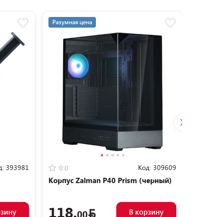
Разумная цена
Разум
д:
393981
Код:
309609
0.0
0.0
Корпус Zalman P40 Prism (черный)
Кулер
SE-21
118.
50.
рзину
В корзину
00