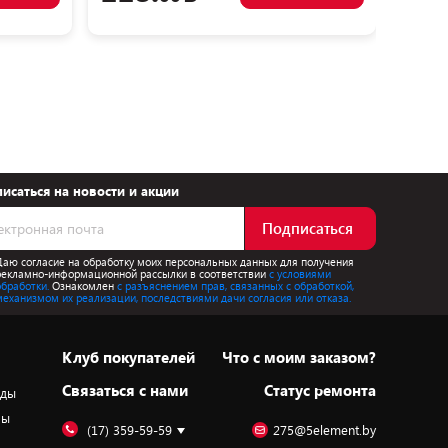
исаться на новости и акции
Подписаться
Даю согласие на обработку моих персональных данных для получения
рекламно-информационной рассылки в соответствии
с условиями
обработки.
Ознакомлен
с разъяснением прав, связанных с обработкой,
механизмом их реализации, последствиями дачи согласия или отказа.
Клуб покупателей
Что с моим заказом?
Cвязаться с нами
Статус ремонта
оды
ры
(17) 359-59-59
275@5element.by