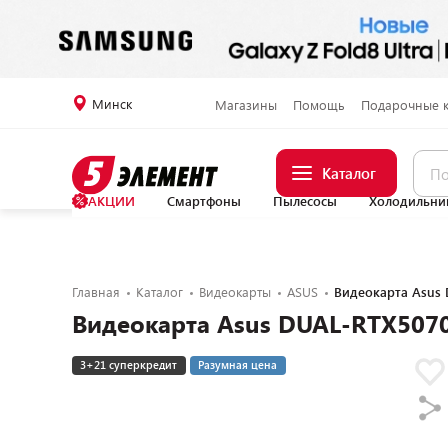
Минск
Магазины
Помощь
Подарочные 
Каталог
АКЦИИ
Смартфоны
Пылесосы
Холодильни
Главная
Каталог
Видеокарты
ASUS
Видеокарта Asus
Видеокарта Asus DUAL-RTX507
3+21 суперкредит
Разумная цена