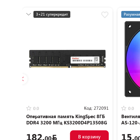
3+21 суперкредит
Разумная
Разумная цена
Код:
272091
0.0
0.0
Оперативная память KingSpec 8ГБ
Вентиля
DDR4 3200 МГц KS3200D4P13508G
AS-120
182.
15.
В корзину
00
0