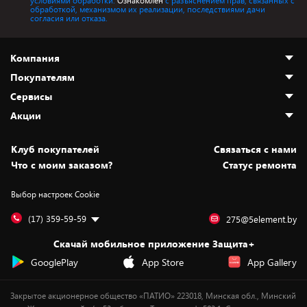
условиями обработки.
Ознакомлен
с разъяснением прав, связанных с
обработкой, механизмом их реализации, последствиями дачи
согласия или отказа.
Компания
Покупателям
О нас
Сервисы
Адреса магазинов
Как сделать заказ
Акции
Новости
Оплата и доставка
Программа «Защита+»
Статьи и обзоры
Безналичный расчёт
Установка техники
Скидки и промокоды
Клуб покупателей
Cвязаться с нами
Вакансии
Обмен и возврат товара
Для игровых консолей
Белорусские товары
Что с моим заказом?
Статус ремонта
Контакты
Юридическая информация
Подписки на видеосервисы
Подарки
Выбор настроек Cookie
Дай пять добру!
Обработка персональных данных
Для мобильных устройств
Бонусы
Подарочные карты
Для компьютеров
Оплата частями
(17) 359-59-59
275@5element.by
Утилизация старой техники
Новинки
Скачай мобильное приложение Защита+
Сервисные центры
Уценка
GooglePlay
App Store
App Gallery
Закрытое акционерное общество «ПАТИО» 223018, Минская обл., Минский