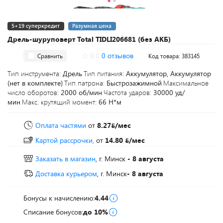
5+19 суперкредит
Разумная цена
Дрель-шуруповерт Total TIDLI206681 (без АКБ)
0.0
0 отзывов
Сравнить
Код товара: 383145
Тип инструмента:
Дрель
Тип питания:
Аккумулятор, Аккумулятор
(нет в комплекте)
Тип патрона:
Быстрозажимной
Максимальное
число оборотов:
2000 об/мин
Частота ударов:
30000 уд/
мин
Макс. крутящий момент:
66 Н*м
Оплата частями
от
8.27
/мес
Картой рассрочки,
от
14.80
/мес
Заказать в магазин
, г. Минск
- 8 августа
Доставка курьером
, г. Минск
- 8 августа
Бонусы к начислению:
4.44
Списание бонусов:
до 10%