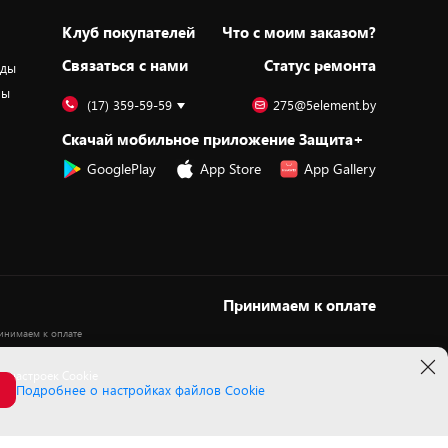
Клуб покупателей
Что с моим заказом?
Cвязаться с нами
Статус ремонта
оды
ры
(17) 359-59-59
275@5element.by
Скачай мобильное приложение Защита+
GooglePlay
App Store
App Gallery
Принимаем к оплате
 настроек Cookie
Подробнее о настройках файлов Cookie