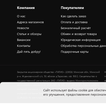
Компания
Покупателям
О нас
Как сделать заказ
Адреса магазинов
Оплата и доставка
Новости
Безналичный расчёт
Статьи и обзоры
Обмен и возврат товара
Вакансии
Юридическая информация
Контакты
Обработка персональных дан
Дай пять добру!
Подарочные карты
Закрытое акционерное общество «ПАТИО» 223018, Минская обл., Минский
Н
р-н, Ждановичский с/с, 53, вблизи д.Тарасово, оф. 503.1. Свидетельство о
п
государственной регистрации ЗАО «ПАТИО» выдано Мингорисполкомом
ю
на основании решения от 18.04.2001 № 491. УНП 100183195. Режим работы
о
интернет-магазина: с 9.00 до 21.00 ежедневно. Дата включения сведений об
в
Cайт использует файлы cookie для обеспеч
интернет-магазине 5element.by в Торговый реестр Республики Беларусь -
+
его улучшения, предоставления персона
11.04.2018, № регистрации 412542.