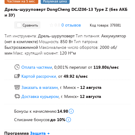
Частями на 5 мес.
Разумная цена
Дрель-шуруповерт DongCheng DCJZ06-13 Type Z (без АКБ
и ЗУ)
0.0
0 отзывов
Сравнить
Код товара: 379381
Тип инструмента:
Дрель-шуруповерт
Тип питания:
Аккумулятор
(нет в комплекте)
Мощность:
850 Вт
Тип патрона:
Быстрозажимной
Максимальное число оборотов:
2000 об/
мин
Макс. крутящий момент:
120 Н*м
Оплата частями
, 0,001% переплат
от
119.80
/мес
Картой рассрочки,
от
49.92
/мес
Заказать в магазин
, г. Минск
- 12 августа
Доставка курьером
, г. Минск
- 12 августа
Бонусы к начислению:
14.98
Списание бонусов:
до 10%
Программа
Защита +