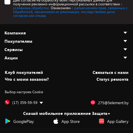
Даю согласие на обработку моих персональных данных для
получения рекламно-информационной рассылки в соответствии
с
условиями обработки.
Ознакомлен
с разъяснением прав, связанных с
обработкой, механизмом их реализации, последствиями дачи
согласия или отказа.
Компания
Покупателям
О нас
Сервисы
Адреса магазинов
Как сделать заказ
Акции
Новости
Оплата и доставка
Программа «Защита+»
Статьи и обзоры
Безналичный расчёт
Установка техники
Скидки и промокоды
Клуб покупателей
Cвязаться с нами
Вакансии
Обмен и возврат товара
Для игровых консолей
Белорусские товары
Что с моим заказом?
Статус ремонта
Контакты
Юридическая информация
Подписки на видеосервисы
Подарки
Выбор настроек Cookie
Дай пять добру!
Обработка персональных данных
Для мобильных устройств
Бонусы
Подарочные карты
Для компьютеров
Оплата частями
(17) 359-59-59
275@5element.by
Утилизация старой техники
Предзаказы
Скачай мобильное приложение Защита+
Сервисные центры
Новинки
GooglePlay
App Store
App Gallery
Уценка