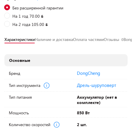
Без расширенной гарантии
На 1 год 70.00
На 2 года 105.00
Характеристики
Наличие и доставка
Оплата частями
Отзывы
Воп
0
Основные
DongCheng
Бренд
Дрель-шуруповерт
Тип инструмента
Тип питания
Аккумулятор (нет в
комплекте)
Мощность
850 Вт
Количество скоростей
2 шт.