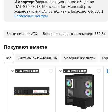
Импортер:
Закрытое акционерное общество
ПАТИО, 223018, Минская обл., Минский р-н,
Ждановичский с/с, 53, вблизи д.Тарасово, оф. 503.1
Сервисные центры
Блоки питания ATX
Блоки питания для компьютера 650 Вт
Покупают вместе
Все
Системы охлаждения ПК
Материнские платы
Корпу
3+21 суперкредит
3+21 суперкредит
Раз
Разумная цена
Разумная цена