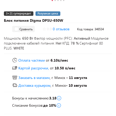
3+21 суперкредит
Разумная цена
Блок питания Digma DPSU-650W
0.0
0 отзывов
Сравнить
Код товара: 346534
Мощность:
650 Вт
Фактор мощности (PFC):
Активный
Модульное
подключение кабелей питания:
Нет
КПД:
78 %
Сертификат 80
PLUS:
WHITE
Оплата частями
от
6.10
/мес
Картой рассрочки,
от
10.58
/мес
Заказать в магазин
, г. Минск
- 11 августа
Доставка курьером
, г. Минск
- 10 августа
Бонусы к начислению:
3.18
Списание бонусов:
до 10%