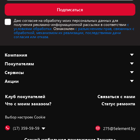
Подписаться
Даю согласие на обработку моих персональных данных для
получения рекламно-информационной рассылки в соответствии
с
условиями обработки.
Ознакомлен
с разъяснением прав, связанных с
обработкой, механизмом их реализации, последствиями дачи
согласия или отказа.
Компания
Покупателям
О нас
Сервисы
Адреса магазинов
Как сделать заказ
Акции
Новости
Оплата и доставка
Программа «Защита+»
Статьи и обзоры
Безналичный расчёт
Установка техники
Скидки и промокоды
Клуб покупателей
Cвязаться с нами
Вакансии
Обмен и возврат товара
Для игровых консолей
Белорусские товары
Что с моим заказом?
Статус ремонта
Контакты
Юридическая информация
Подписки на видеосервисы
Подарки
Выбор настроек Cookie
Дай пять добру!
Обработка персональных данных
Для мобильных устройств
Бонусы
Подарочные карты
Для компьютеров
Оплата частями
(17) 359-59-59
275@5element.by
Утилизация старой техники
Новинки
Скачай мобильное приложение Защита+