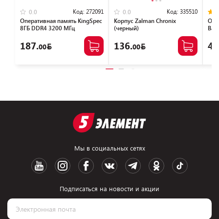
Код:
272091
Код:
335510
0.0
0.0
Оперативная память KingSpec
Корпус Zalman Chronix
Опе
8ГБ DDR4 3200 МГц
(черный)
Bas
KS3200D4P13508G
NTB
187.
136.
46
00
00
Мы в социальных сетях
Подписаться на новости и акции