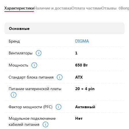
Характеристики
Наличие и доставка
Оплата частями
Отзывы
Воп
0
Основные
DIGMA
Бренд
Вентиляторы
1
Мощность
650 Вт
Стандарт блока питания
ATX
Питание материнской платы
20 + 4 pin
Фактор мощности (PFC)
Активный
Модульное подключение
Нет
кабелей питания