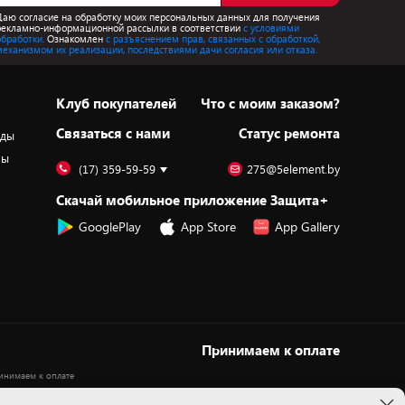
Даю согласие на обработку моих персональных данных для получения
рекламно-информационной рассылки в соответствии
с условиями
обработки.
Ознакомлен
с разъяснением прав, связанных с обработкой,
механизмом их реализации, последствиями дачи согласия или отказа.
Клуб покупателей
Что с моим заказом?
Cвязаться с нами
Статус ремонта
оды
ры
(17) 359-59-59
275@5element.by
Скачай мобильное приложение Защита+
GooglePlay
App Store
App Gallery
Принимаем к оплате