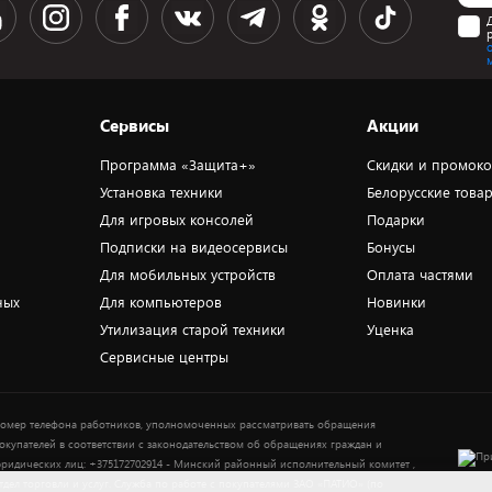
Сервисы
Акции
Программа «Защита+»
Скидки и промок
Установка техники
Белорусские това
Для игровых консолей
Подарки
Подписки на видеосервисы
Бонусы
Для мобильных устройств
Оплата частями
ных
Для компьютеров
Новинки
Утилизация старой техники
Уценка
Сервисные центры
омер телефона работников, уполномоченных рассматривать обращения
окупателей в соответствии с законодательством об обращениях граждан и
ридических лиц: +375172702914 - Минский районный исполнительный комитет ,
тдел торговли и услуг. Служба по работе с покупателями ЗАО «ПАТИО» (по