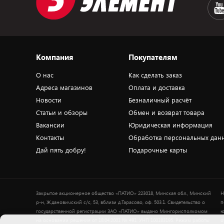
Компания
Покупателям
О нас
Как сделать заказ
Адреса магазинов
Оплата и доставка
Новости
Безналичный расчёт
Статьи и обзоры
Обмен и возврат товара
Вакансии
Юридическая информация
Контакты
Обработка персональных дан
Дай пять добру!
Подарочные карты
Закрытое акционерное общество «ПАТИО» 223018, Минская обл., Минский
Н
р-н, Ждановичский с/с, 53, вблизи д.Тарасово, оф. 503.1. Свидетельство о
п
государственной регистрации ЗАО «ПАТИО» выдано Мингорисполкомом
ю
на основании решения от 18.04.2001 № 491. УНП 100183195. Режим работы
о