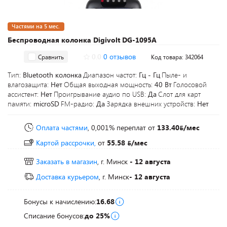
Частями на 5 мес.
Беспроводная колонка Digivolt DG-1095A
0.0
0 отзывов
Сравнить
Код товара: 342064
Тип:
Bluetooth колонка
Диапазон частот:
Гц - Гц
Пыле- и
влагозащита:
Нет
Общая выходная мощность:
40 Вт
Голосовой
ассистент:
Нет
Проигрывание аудио по USB:
Да
Слот для карт
памяти:
microSD
FM-радио:
Да
Зарядка внешних устройств:
Нет
Оплата частями
, 0,001% переплат
от
133.40
/мес
Картой рассрочки,
от
55.58
/мес
Заказать в магазин
, г. Минск
- 12 августа
Доставка курьером
, г. Минск
- 12 августа
Бонусы к начислению:
16.68
Списание бонусов:
до 25%