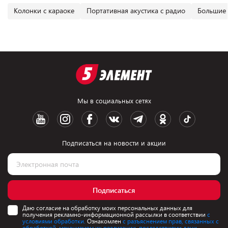
Колонки с караоке
Портативная акустика с радио
Большие 
Мы в социальных сетях
Подписаться на новости и акции
Подписаться
Даю согласие на обработку моих персональных данных для
получения рекламно-информационной рассылки в соответствии
с
условиями обработки.
Ознакомлен
с разъяснением прав, связанных с
обработкой, механизмом их реализации, последствиями дачи