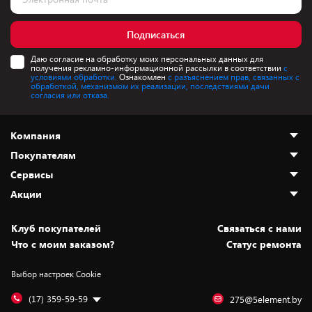
Подписаться
Даю согласие на обработку моих персональных данных для
получения рекламно-информационной рассылки в соответствии
с
условиями обработки.
Ознакомлен
с разъяснением прав, связанных с
обработкой, механизмом их реализации, последствиями дачи
согласия или отказа.
Компания
Покупателям
О нас
Сервисы
Адреса магазинов
Как сделать заказ
Акции
Новости
Оплата и доставка
Программа «Защита+»
Статьи и обзоры
Безналичный расчёт
Установка техники
Скидки и промокоды
Клуб покупателей
Cвязаться с нами
Вакансии
Обмен и возврат товара
Для игровых консолей
Белорусские товары
Что с моим заказом?
Статус ремонта
Контакты
Юридическая информация
Подписки на видеосервисы
Подарки
Выбор настроек Cookie
Дай пять добру!
Обработка персональных данных
Для мобильных устройств
Бонусы
Подарочные карты
Для компьютеров
Оплата частями
(17) 359-59-59
275@5element.by