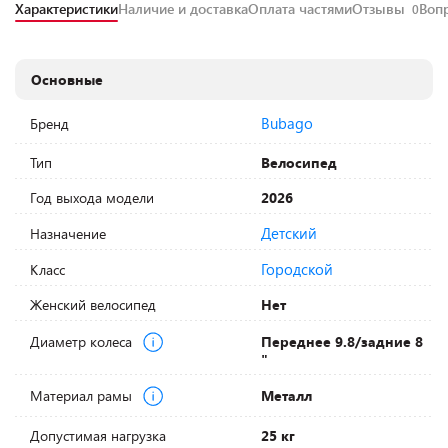
Характеристики
Наличие и доставка
Оплата частями
Отзывы
Воп
0
Основные
Bubago
Бренд
Тип
Велосипед
Год выхода модели
2026
Детский
Назначение
Городской
Класс
Женский велосипед
Нет
Диаметр колеса
Переднее 9.8/задние 8
"
Материал рамы
Металл
Допустимая нагрузка
25 кг