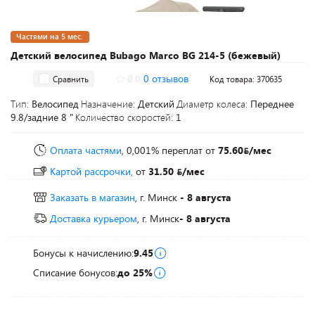
Частями на 5 мес.
Детский велосипед Bubago Marco BG 214-5 (бежевый)
0.0
0 отзывов
Сравнить
Код товара: 370635
Тип:
Велосипед
Назначение:
Детский
Диаметр колеса:
Переднее
9.8/задние 8 "
Количество скоростей:
1
Оплата частями
, 0,001% переплат
от
75.60
/мес
Картой рассрочки,
от
31.50
/мес
Заказать в магазин
, г. Минск
- 8 августа
Доставка курьером
, г. Минск
- 8 августа
Бонусы к начислению:
9.45
Списание бонусов:
до 25%