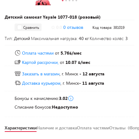
Детский самокат Yayale 1077-018 (розовый)
0.0
0 отзывов
Сравнить
Код товара: 381019
Тип:
Детский
Максимальная нагрузка:
40 кг
Количество колёс:
3
Оплата частями
от
5.76
/мес
Картой рассрочки,
от
10.07
/мес
Заказать в магазин
, г. Минск
- 12 августа
Доставка курьером
, г. Минск
- 11 августа
Бонусы к начислению:
3.02
Списание бонусов:
Недоступно
Характеристики
Наличие и доставка
Оплата частями
Отзывы
Воп
0