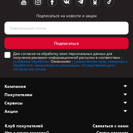
Подписаться на новости и акции
Подписаться
Даю согласие на обработку моих персональных данных для
получения рекламно-информационной рассылки в соответствии
с
условиями обработки.
Ознакомлен
с разъяснением прав, связанных с
обработкой, механизмом их реализации, последствиями дачи
согласия или отказа.
Компания
Покупателям
О нас
Сервисы
Адреса магазинов
Как сделать заказ
Акции
Новости
Оплата и доставка
Программа «Защита+»
Статьи и обзоры
Безналичный расчёт
Установка техники
Скидки и промокоды
Клуб покупателей
Cвязаться с нами
Вакансии
Обмен и возврат товара
Для игровых консолей
Белорусские товары
Что с моим заказом?
Статус ремонта