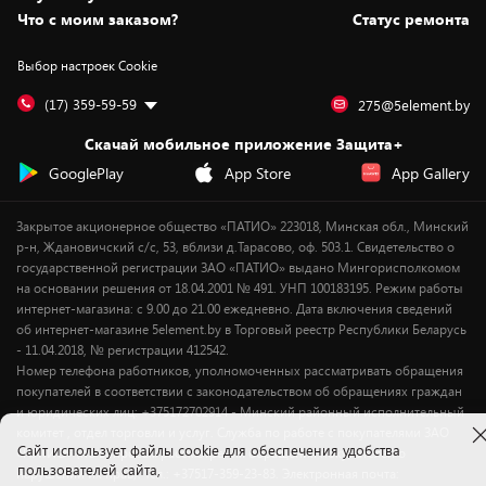
Вакансии
Обмен и возврат товара
Для игровых консолей
Белорусские товары
Что с моим заказом?
Статус ремонта
Контакты
Юридическая информация
Подписки на видеосервисы
Подарки
Выбор настроек Cookie
Дай пять добру!
Обработка персональных данных
Для мобильных устройств
Бонусы
Подарочные карты
Для компьютеров
Оплата частями
(17) 359-59-59
275@5element.by
Утилизация старой техники
Предзаказы
Скачай мобильное приложение Защита+
Сервисные центры
Новинки
GooglePlay
App Store
App Gallery
Уценка
Закрытое акционерное общество «ПАТИО» 223018, Минская обл., Минский
р-н, Ждановичский с/с, 53, вблизи д.Тарасово, оф. 503.1. Свидетельство о
государственной регистрации ЗАО «ПАТИО» выдано Мингорисполкомом
на основании решения от 18.04.2001 № 491. УНП 100183195. Режим работы
интернет-магазина: с 9.00 до 21.00 ежедневно. Дата включения сведений
об интернет-магазине 5element.by в Торговый реестр Республики Беларусь
- 11.04.2018, № регистрации 412542.
Номер телефона работников, уполномоченных рассматривать обращения
покупателей в соответствии с законодательством об обращениях граждан
и юридических лиц: +375172702914 - Минский районный исполнительный
комитет , отдел торговли и услуг. Служба по работе с покупателями ЗАО
Cайт использует файлы cookie для обеспечения удобства
«ПАТИО» (по вопросам рассмотрения обращения покупателей о
пользователей сайта,
нарушении их прав): Тел.: +37517-359-23-83. Электронная почта: