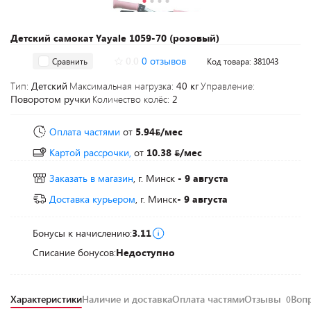
Детский самокат Yayale 1059-70 (розовый)
0.0
0 отзывов
Сравнить
Код товара: 381043
Тип:
Детский
Максимальная нагрузка:
40 кг
Управление:
Поворотом ручки
Количество колёс:
2
Оплата частями
от
5.94
/мес
Картой рассрочки,
от
10.38
/мес
Заказать в магазин
, г. Минск
- 9 августа
Доставка курьером
, г. Минск
- 9 августа
Бонусы к начислению:
3.11
Списание бонусов:
Недоступно
Характеристики
Наличие и доставка
Оплата частями
Отзывы
Воп
0