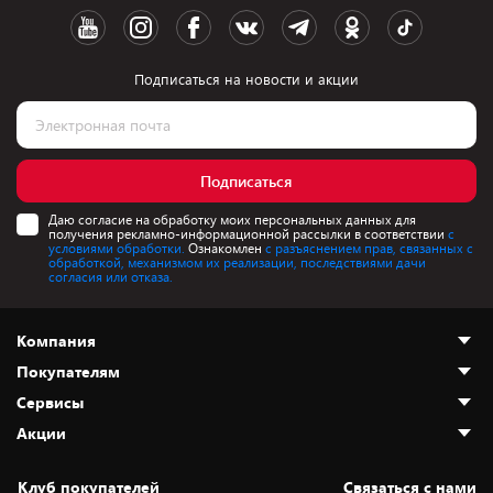
Подписаться на новости и акции
Подписаться
Даю согласие на обработку моих персональных данных для
получения рекламно-информационной рассылки в соответствии
с
условиями обработки.
Ознакомлен
с разъяснением прав, связанных с
обработкой, механизмом их реализации, последствиями дачи
согласия или отказа.
Компания
Покупателям
О нас
Сервисы
Адреса магазинов
Как сделать заказ
Акции
Новости
Оплата и доставка
Программа «Защита+»
Статьи и обзоры
Безналичный расчёт
Установка техники
Скидки и промокоды
Клуб покупателей
Cвязаться с нами