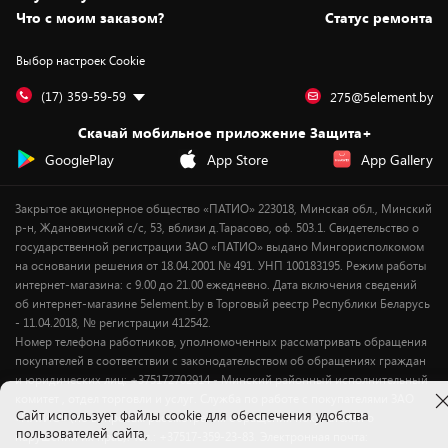
Вакансии
Обмен и возврат товара
Для игровых консолей
Белорусские товары
Что с моим заказом?
Статус ремонта
Контакты
Юридическая информация
Подписки на видеосервисы
Подарки
Выбор настроек Cookie
Дай пять добру!
Обработка персональных данных
Для мобильных устройств
Бонусы
Подарочные карты
Для компьютеров
Оплата частями
(17) 359-59-59
275@5element.by
Утилизация старой техники
Новинки
Скачай мобильное приложение Защита+
Сервисные центры
Уценка
GooglePlay
App Store
App Gallery
Закрытое акционерное общество «ПАТИО» 223018, Минская обл., Минский
р-н, Ждановичский с/с, 53, вблизи д.Тарасово, оф. 503.1. Свидетельство о
государственной регистрации ЗАО «ПАТИО» выдано Мингорисполкомом
на основании решения от 18.04.2001 № 491. УНП 100183195. Режим работы
интернет-магазина: с 9.00 до 21.00 ежедневно. Дата включения сведений
об интернет-магазине 5element.by в Торговый реестр Республики Беларусь
- 11.04.2018, № регистрации 412542.
Номер телефона работников, уполномоченных рассматривать обращения
покупателей в соответствии с законодательством об обращениях граждан
и юридических лиц: +375172702914 - Минский районный исполнительный
комитет , отдел торговли и услуг. Служба по работе с покупателями ЗАО
Cайт использует файлы cookie для обеспечения удобства
«ПАТИО» (по вопросам рассмотрения обращения покупателей о
пользователей сайта,
нарушении их прав): Тел.: +37517-359-23-83. Электронная почта: