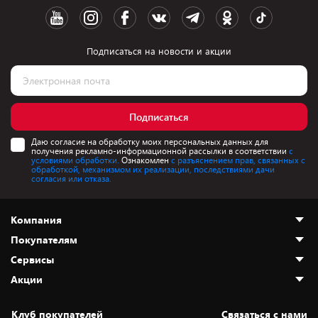
Подписаться на новости и акции
Подписаться
Даю согласие на обработку моих персональных данных для
получения рекламно-информационной рассылки в соответствии
с
условиями обработки.
Ознакомлен
с разъяснением прав, связанных с
обработкой, механизмом их реализации, последствиями дачи
согласия или отказа.
Компания
Покупателям
О нас
Сервисы
Адреса магазинов
Как сделать заказ
Акции
Новости
Оплата и доставка
Программа «Защита+»
Статьи и обзоры
Безналичный расчёт
Установка техники
Скидки и промокоды
Клуб покупателей
Cвязаться с нами