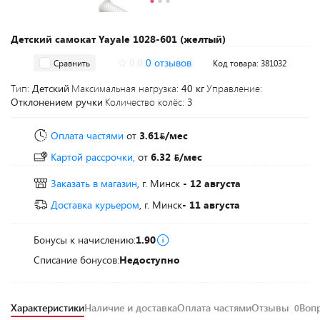
Детский самокат Yayale 1028-601 (желтый)
0.0
0 отзывов
Сравнить
Код товара: 381032
Тип:
Детский
Максимальная нагрузка:
40 кг
Управление:
Отклонением ручки
Количество колёс:
3
Оплата частями
от
3.61
/мес
Картой рассрочки,
от
6.32
/мес
Заказать в магазин
, г. Минск
- 12 августа
Доставка курьером
, г. Минск
- 11 августа
Бонусы к начислению:
1.90
Списание бонусов:
Недоступно
Характеристики
Наличие и доставка
Оплата частями
Отзывы
Воп
0