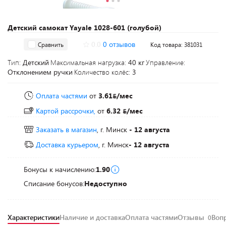
Детский самокат Yayale 1028-601 (голубой)
0.0
0 отзывов
Сравнить
Код товара: 381031
Тип:
Детский
Максимальная нагрузка:
40 кг
Управление:
Отклонением ручки
Количество колёс:
3
Оплата частями
от
3.61
/мес
Картой рассрочки,
от
6.32
/мес
Заказать в магазин
, г. Минск
- 12 августа
Доставка курьером
, г. Минск
- 12 августа
Бонусы к начислению:
1.90
Списание бонусов:
Недоступно
Характеристики
Наличие и доставка
Оплата частями
Отзывы
Воп
0