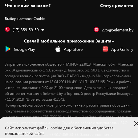
Вакансии
Обмен и возврат товара
Для игровых консолей
Белорусские товары
Что с моим заказом?
Статус ремонта
Контакты
Юридическая информация
Подписки на видеосервисы
Подарки
Выбор настроек Cookie
Дай пять добру!
Обработка персональных данных
Для мобильных устройств
Бонусы
Подарочные карты
Для компьютеров
Оплата частями
(17) 359-59-59
275@5element.by
Утилизация старой техники
Новинки
Скачай мобильное приложение Защита+
Сервисные центры
Уценка
GooglePlay
App Store
App Gallery
Закрытое акционерное общество «ПАТИО» 223018, Минская обл., Минский
р-н, Ждановичский с/с, 53, вблизи д.Тарасово, оф. 503.1. Свидетельство о
государственной регистрации ЗАО «ПАТИО» выдано Мингорисполкомом
на основании решения от 18.04.2001 № 491. УНП 100183195. Режим работы
интернет-магазина: с 9.00 до 21.00 ежедневно. Дата включения сведений
об интернет-магазине 5element.by в Торговый реестр Республики Беларусь
- 11.04.2018, № регистрации 412542.
Номер телефона работников, уполномоченных рассматривать обращения
покупателей в соответствии с законодательством об обращениях граждан
и юридических лиц: +375172702914 - Минский районный исполнительный
комитет , отдел торговли и услуг. Служба по работе с покупателями ЗАО
Cайт использует файлы cookie для обеспечения удобства
«ПАТИО» (по вопросам рассмотрения обращения покупателей о
пользователей сайта,
нарушении их прав): Тел.: +37517-359-23-83. Электронная почта: