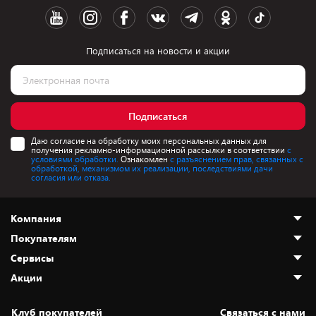
Подписаться на новости и акции
Подписаться
Даю согласие на обработку моих персональных данных для
получения рекламно-информационной рассылки в соответствии
с
условиями обработки.
Ознакомлен
с разъяснением прав, связанных с
обработкой, механизмом их реализации, последствиями дачи
согласия или отказа.
Компания
Покупателям
О нас
Сервисы
Адреса магазинов
Как сделать заказ
Акции
Новости
Оплата и доставка
Программа «Защита+»
Статьи и обзоры
Безналичный расчёт
Установка техники
Скидки и промокоды
Клуб покупателей
Cвязаться с нами