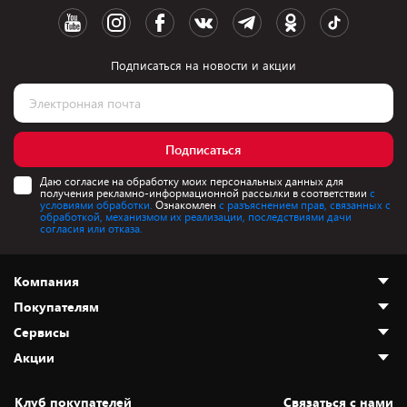
Подписаться на новости и акции
Подписаться
Даю согласие на обработку моих персональных данных для
получения рекламно-информационной рассылки в соответствии
с
условиями обработки.
Ознакомлен
с разъяснением прав, связанных с
обработкой, механизмом их реализации, последствиями дачи
согласия или отказа.
Компания
Покупателям
О нас
Сервисы
Адреса магазинов
Как сделать заказ
Акции
Новости
Оплата и доставка
Программа «Защита+»
Статьи и обзоры
Безналичный расчёт
Установка техники
Скидки и промокоды
Клуб покупателей
Cвязаться с нами