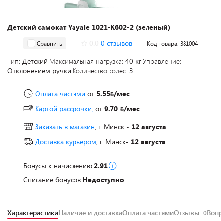
Детский самокат Yayale 1021-K602-2 (зеленый)
0.0
0 отзывов
Сравнить
Код товара: 381004
Тип:
Детский
Максимальная нагрузка:
40 кг
Управление:
Отклонением ручки
Количество колёс:
3
Оплата частями
от
5.55
/мес
Картой рассрочки,
от
9.70
/мес
Заказать в магазин
, г. Минск
- 12 августа
Доставка курьером
, г. Минск
- 12 августа
Бонусы к начислению:
2.91
Списание бонусов:
Недоступно
Характеристики
Наличие и доставка
Оплата частями
Отзывы
Воп
0