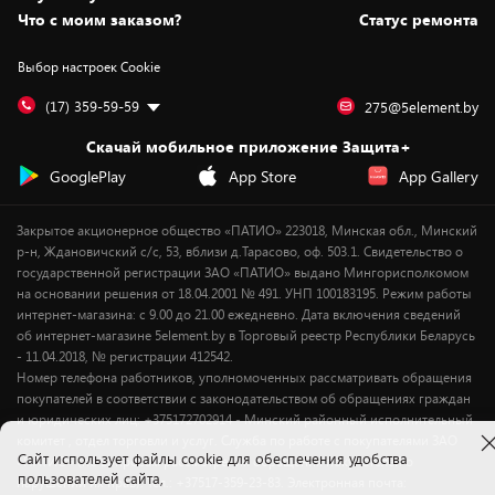
Вакансии
Обмен и возврат товара
Для игровых консолей
Белорусские товары
Что с моим заказом?
Статус ремонта
Контакты
Юридическая информация
Подписки на видеосервисы
Подарки
Выбор настроек Cookie
Дай пять добру!
Обработка персональных данных
Для мобильных устройств
Бонусы
Подарочные карты
Для компьютеров
Оплата частями
(17) 359-59-59
275@5element.by
Утилизация старой техники
Предзаказы
Скачай мобильное приложение Защита+
Сервисные центры
Новинки
GooglePlay
App Store
App Gallery
Уценка
Закрытое акционерное общество «ПАТИО» 223018, Минская обл., Минский
р-н, Ждановичский с/с, 53, вблизи д.Тарасово, оф. 503.1. Свидетельство о
государственной регистрации ЗАО «ПАТИО» выдано Мингорисполкомом
на основании решения от 18.04.2001 № 491. УНП 100183195. Режим работы
интернет-магазина: с 9.00 до 21.00 ежедневно. Дата включения сведений
об интернет-магазине 5element.by в Торговый реестр Республики Беларусь
- 11.04.2018, № регистрации 412542.
Номер телефона работников, уполномоченных рассматривать обращения
покупателей в соответствии с законодательством об обращениях граждан
и юридических лиц: +375172702914 - Минский районный исполнительный
комитет , отдел торговли и услуг. Служба по работе с покупателями ЗАО
Cайт использует файлы cookie для обеспечения удобства
«ПАТИО» (по вопросам рассмотрения обращения покупателей о
пользователей сайта,
нарушении их прав): Тел.: +37517-359-23-83. Электронная почта: