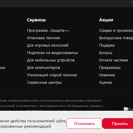
Сервисы
Акции
Программа «Защита+»
Скидки и промок
Установка техники
Белорусские това
Для игровых консолей
Подарки
Подписки на видеосервисы
Бонусы
Для мобильных устройств
Оплата частями
ных
Для компьютеров
Предзаказы
Утилизация старой техники
Новинки
Сервисные центры
Уценка
омер телефона работников, уполномоченных рассматривать обращения
окупателей в соответствии с законодательством об обращениях граждан и
ридических лиц: +375172702914 - Минский районный исполнительный комитет ,
тдел торговли и услуг. Служба по работе с покупателями ЗАО «ПАТИО» (по
ения удобства пользователей сайта,
Выбор
опросам рассмотрения обращения покупателей о нарушении их прав): Тел.:
Отклонить
Принять
лизированных рекомендаций.
37517-359-23-83. Электронная почта: 5@5element.by