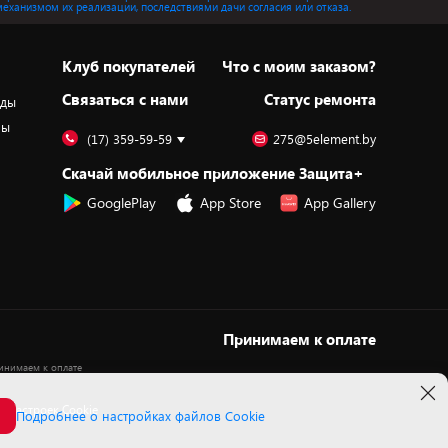
механизмом их реализации, последствиями дачи согласия или отказа.
Клуб покупателей
Что с моим заказом?
Cвязаться с нами
Статус ремонта
оды
ры
(17) 359-59-59
275@5element.by
Скачай мобильное приложение Защита+
GooglePlay
App Store
App Gallery
Принимаем к оплате
 настроек Cookie
Подробнее о настройках файлов Cookie