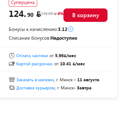
Суперцена
124.
136.00
-8%
90
В корзину
Бонусы к начислению:
3.12
Списание бонусов:
Недоступно
Оплата частями
от
5.96
/мес
Картой рассрочки,
от
10.41
/мес
Заказать в магазин
, г. Минск
- 11 августа
Доставка курьером
, г. Минск
- Завтра