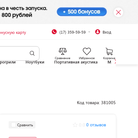
(17) 359-59-59
Вход
онусную карту
Сравнение
Избранное
Корзина
рогрили
Ноутбуки
Портативная акустика
Микроволновы
Код товара: 381005
0.0
0 отзывов
Сравнить