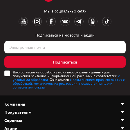
Мы в социальных сетях
Подписаться на новости и акции
Подписаться
Даю согласие на обработку моих персональных данных для
получения рекламно-информационной рассылки в соответствии
с
условиями обработки.
Ознакомлен
с разъяснением прав, связанных с
обработкой, механизмом их реализации, последствиями дачи
согласия или отказа.
Компания
Покупателям
О нас
Сервисы
Адреса магазинов
Как сделать заказ
Акции