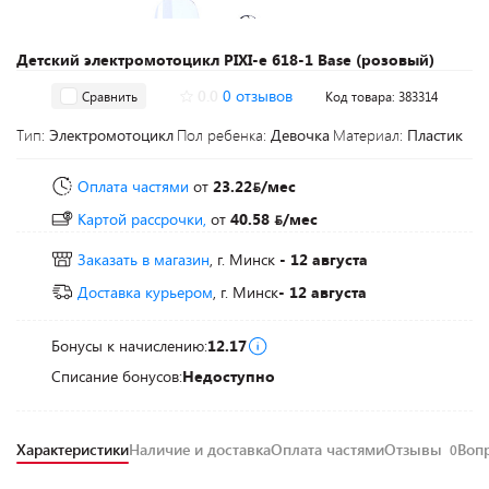
Детский электромотоцикл PIXI-e 618-1 Base (розовый)
0.0
0 отзывов
Сравнить
Код товара: 383314
Тип:
Электромотоцикл
Пол ребенка:
Девочка
Материал:
Пластик
Оплата частями
от
23.22
/мес
Картой рассрочки,
от
40.58
/мес
Заказать в магазин
, г. Минск
- 12 августа
Доставка курьером
, г. Минск
- 12 августа
Бонусы к начислению:
12.17
Списание бонусов:
Недоступно
Характеристики
Наличие и доставка
Оплата частями
Отзывы
Воп
0