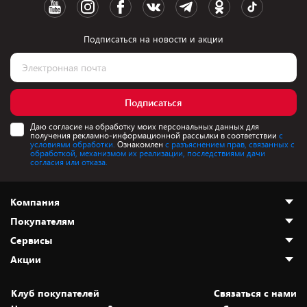
Подписаться на новости и акции
Подписаться
Даю согласие на обработку моих персональных данных для
получения рекламно-информационной рассылки в соответствии
с
условиями обработки.
Ознакомлен
с разъяснением прав, связанных с
обработкой, механизмом их реализации, последствиями дачи
согласия или отказа.
Компания
Покупателям
О нас
Сервисы
Адреса магазинов
Как сделать заказ
Акции
Новости
Оплата и доставка
Программа «Защита+»
Статьи и обзоры
Безналичный расчёт
Установка техники
Скидки и промокоды
Клуб покупателей
Cвязаться с нами
Вакансии
Обмен и возврат товара
Для игровых консолей