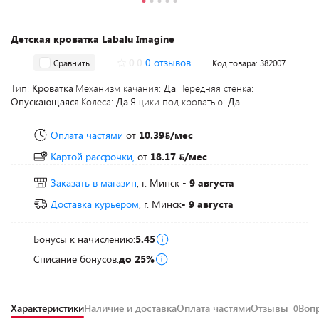
Детская кроватка Labalu Imagine
0.0
0 отзывов
Сравнить
Код товара: 382007
Тип:
Кроватка
Механизм качания:
Да
Передняя стенка:
Опускающаяся
Колеса:
Да
Ящики под кроватью:
Да
Оплата частями
от
10.39
/мес
Картой рассрочки,
от
18.17
/мес
Заказать в магазин
, г. Минск
- 9 августа
Доставка курьером
, г. Минск
- 9 августа
Бонусы к начислению:
5.45
Списание бонусов:
до 25%
Характеристики
Наличие и доставка
Оплата частями
Отзывы
Воп
0