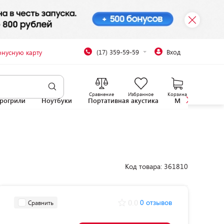
(17) 359-59-59
Вход
онусную карту
Сравнение
Избранное
Корзина
рогрили
Ноутбуки
Портативная акустика
Микроволновы
Код товара: 361810
0.0
0 отзывов
Сравнить