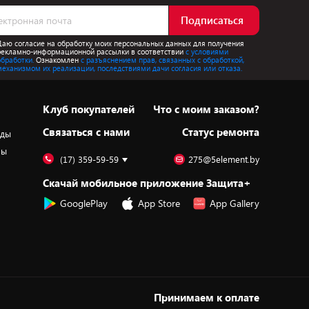
Подписаться
Даю согласие на обработку моих персональных данных для получения
рекламно-информационной рассылки в соответствии
с условиями
обработки.
Ознакомлен
с разъяснением прав, связанных с обработкой,
механизмом их реализации, последствиями дачи согласия или отказа.
Клуб покупателей
Что с моим заказом?
Cвязаться с нами
Статус ремонта
оды
ры
(17) 359-59-59
275@5element.by
Скачай мобильное приложение Защита+
GooglePlay
App Store
App Gallery
Принимаем к оплате