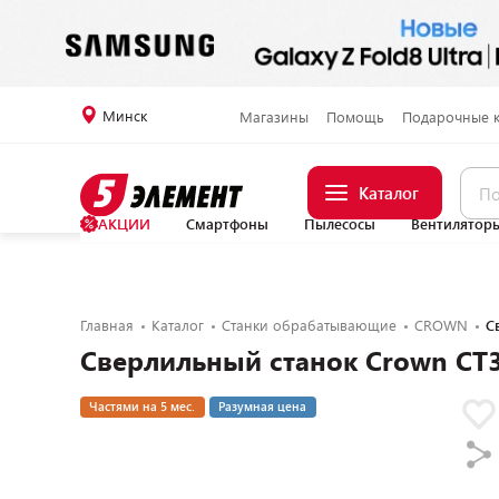
Минск
Магазины
Помощь
Подарочные 
Каталог
АКЦИИ
Смартфоны
Пылесосы
Вентилятор
Главная
Каталог
Станки обрабатывающие
CROWN
С
Сверлильный станок Crown CT
Частями на 5 мес.
Разумная цена