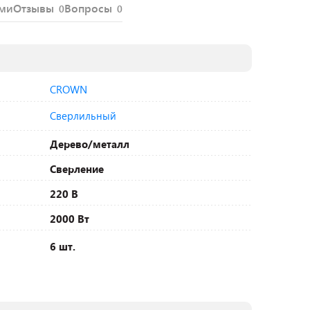
ями
Отзывы
Вопросы
0
0
CROWN
Сверлильный
Дерево/металл
Сверление
220 В
2000 Вт
6 шт.