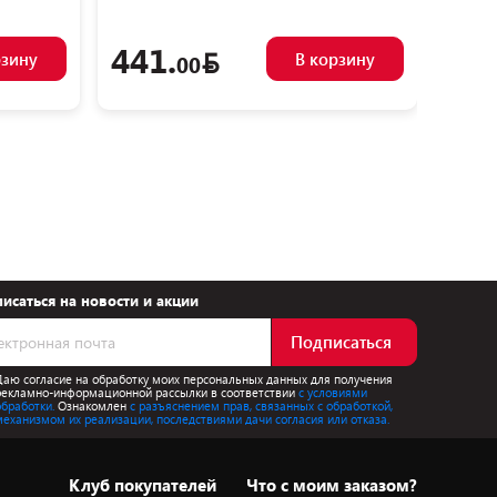
879DS
441.
27
рзину
В корзину
00
исаться на новости и акции
Подписаться
Даю согласие на обработку моих персональных данных для получения
рекламно-информационной рассылки в соответствии
с условиями
обработки.
Ознакомлен
с разъяснением прав, связанных с обработкой,
механизмом их реализации, последствиями дачи согласия или отказа.
Клуб покупателей
Что с моим заказом?