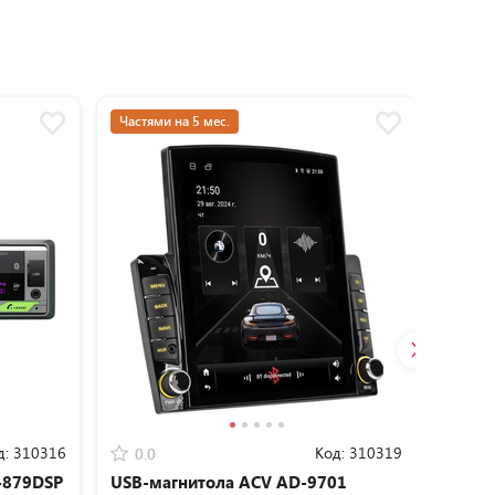
Частями на 5 мес.
Частям
д:
310316
Код:
310319
0.0
0.0
-879DSP
USB-магнитола ACV AD-9701
Автом