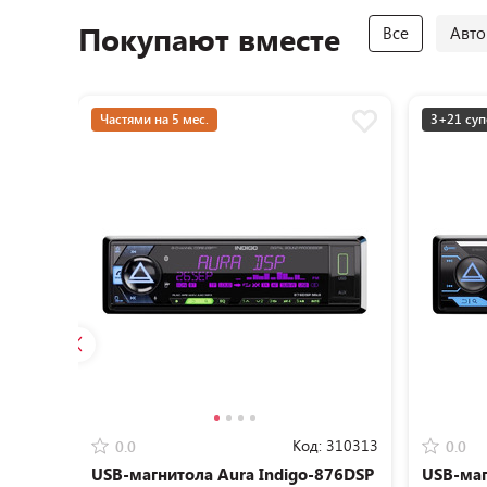
Покупают вместе
Все
Авто
Частями на 5 мес.
3+21 суп
Код:
310313
0.0
0.0
USB-магнитола Aura Indigo-876DSP
USB-маг