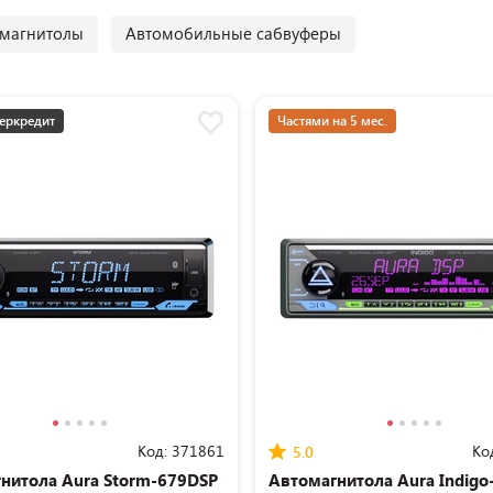
магнитолы
Автомобильные сабвуферы
еркредит
Частями на 5 мес.
Код:
371861
Ко
5.0
нитола Aura Storm-679DSP
Автомагнитола Aura Indigo