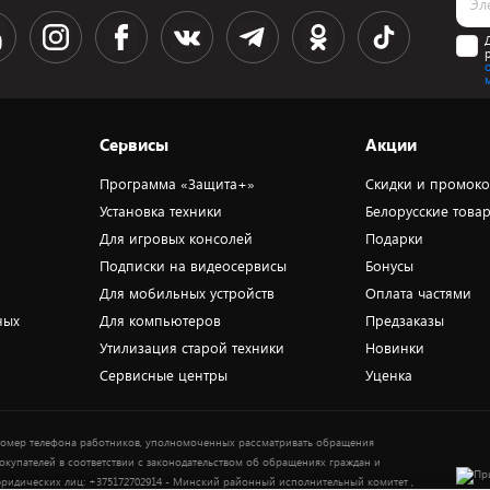
Сервисы
Акции
Программа «Защита+»
Скидки и промок
Установка техники
Белорусские това
Для игровых консолей
Подарки
Подписки на видеосервисы
Бонусы
Для мобильных устройств
Оплата частями
ных
Для компьютеров
Предзаказы
Утилизация старой техники
Новинки
Сервисные центры
Уценка
омер телефона работников, уполномоченных рассматривать обращения
окупателей в соответствии с законодательством об обращениях граждан и
ридических лиц: +375172702914 - Минский районный исполнительный комитет ,