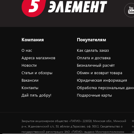
Компания
Покупателям
О нас
Как сделать заказ
Адреса магазинов
Оплата и доставка
Новости
Безналичный расчёт
Статьи и обзоры
Обмен и возврат товара
Вакансии
Юридическая информация
Контакты
Обработка персональных дан
Дай пять добру!
Подарочные карты
Закрытое акционерное общество «ПАТИО» 223018, Минская обл., Минский
Н
р-н, Ждановичский с/с, 53, вблизи д.Тарасово, оф. 503.1. Свидетельство о
п
государственной регистрации ЗАО «ПАТИО» выдано Мингорисполкомом
ю