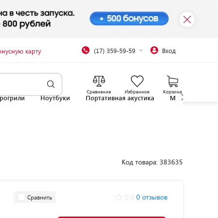
(17) 359-59-59
Вход
онусную карту
Сравнение
Избранное
Корзина
рогрили
Ноутбуки
Портативная акустика
Микроволновы
Код товара: 383635
0.0
0 отзывов
Сравнить