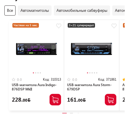
Все
Автомагнитолы
Автомобильные сабвуферы
Автомо
Частями на 5 мес.
3+21 суперкредит
Час
Код:
310313
Код:
371861
0.0
0.0
USB-магнитола Aura Indigo-
USB-магнитола Aura Storm-
Авт
876DSP MkII
679DSP
879
228.
161.
24
00
00