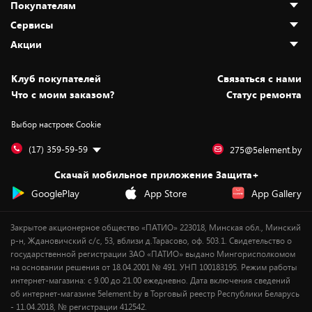
Покупателям
О нас
Сервисы
Адреса магазинов
Как сделать заказ
Акции
Новости
Оплата и доставка
Программа «Защита+»
Статьи и обзоры
Безналичный расчёт
Установка техники
Скидки и промокоды
Клуб покупателей
Cвязаться с нами
Вакансии
Обмен и возврат товара
Для игровых консолей
Белорусские товары
Что с моим заказом?
Статус ремонта
Контакты
Юридическая информация
Подписки на видеосервисы
Подарки
Выбор настроек Cookie
Дай пять добру!
Обработка персональных данных
Для мобильных устройств
Бонусы
Подарочные карты
Для компьютеров
Оплата частями
(17) 359-59-59
275@5element.by
Утилизация старой техники
Предзаказы
Скачай мобильное приложение Защита+
Сервисные центры
Новинки
GooglePlay
App Store
App Gallery
Уценка
Закрытое акционерное общество «ПАТИО» 223018, Минская обл., Минский
р-н, Ждановичский с/с, 53, вблизи д.Тарасово, оф. 503.1. Свидетельство о
государственной регистрации ЗАО «ПАТИО» выдано Мингорисполкомом
на основании решения от 18.04.2001 № 491. УНП 100183195. Режим работы
интернет-магазина: с 9.00 до 21.00 ежедневно. Дата включения сведений
об интернет-магазине 5element.by в Торговый реестр Республики Беларусь
- 11.04.2018, № регистрации 412542.