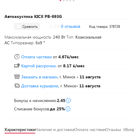
Автоакустика KICX PB-693G
0.0
0 отзывов
Сравнить
Код товара: 378728
Максимальная мощность:
240 Вт
Тип:
Коаксиальная
АС
Типоразмер:
6x9 ″
Оплата частями
от
4.67
/мес
Картой рассрочки,
от
8.17
/мес
Заказать в магазин
, г. Минск
- 11 августа
Доставка курьером
, г. Минск
- 11 августа
Бонусы к начислению:
2.45
Списание бонусов:
до 25%
Характеристики
Наличие и доставка
Оплата частями
Отзывы
Воп
0