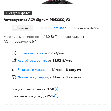
3+21 суперкредит
Автоакустика ACV Signum PB622SQ V2
0.0
0 отзывов
Сравнить
Код товара: 372668
Максимальная мощность:
180 Вт
Тип:
Коаксиальная
АС
Типоразмер:
6.5 ″
Оплата частями
от
6.87
/мес
Картой рассрочки,
от
11.92
/мес
Заказать в магазин
, г. Минск
- 8 августа
Доставка курьером
, г. Минск
- 8 августа
Бонусы к начислению:
3.58
Списание бонусов:
до 25%