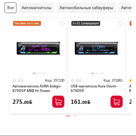
Все
Автомагнитолы
Автомобильные сабвуферы
Автомо
Частями на 5 мес.
3+21 суперкредит
Час
Код:
357100
Код:
371861
0.0
0.0
Автомагнитола AURA Indigo-
USB-магнитола Aura Storm-
Авт
879DSP MKII Hi-Power
679DSP
879
275.
161.
26
00
00