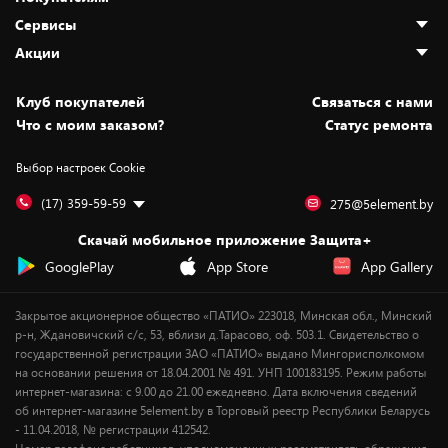
О нас
Сервисы
Адреса магазинов
Как сделать заказ
Акции
Новости
Оплата и доставка
Программа «Защита+»
Статьи и обзоры
Безналичный расчёт
Установка техники
Скидки и промокоды
Клуб покупателей
Cвязаться с нами
Вакансии
Обмен и возврат товара
Для игровых консолей
Белорусские товары
Что с моим заказом?
Статус ремонта
Контакты
Юридическая информация
Подписки на видеосервисы
Подарки
Выбор настроек Cookie
Дай пять добру!
Обработка персональных данных
Для мобильных устройств
Бонусы
Подарочные карты
Для компьютеров
Оплата частями
(17) 359-59-59
275@5element.by
Утилизация старой техники
Новинки
Скачай мобильное приложение Защита+
Сервисные центры
Уценка
GooglePlay
App Store
App Gallery
Закрытое акционерное общество «ПАТИО» 223018, Минская обл., Минский
р-н, Ждановичский с/с, 53, вблизи д.Тарасово, оф. 503.1. Свидетельство о
государственной регистрации ЗАО «ПАТИО» выдано Мингорисполкомом
на основании решения от 18.04.2001 № 491. УНП 100183195. Режим работы
интернет-магазина: с 9.00 до 21.00 ежедневно. Дата включения сведений
об интернет-магазине 5element.by в Торговый реестр Республики Беларусь
- 11.04.2018, № регистрации 412542.