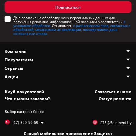
Подписаться
Даю согласие на обработку моих персональных данных для
получения рекламно-информационной рассылки в соответствии
с
условиями обработки.
Ознакомлен
с разъяснением прав, связанных с
обработкой, механизмом их реализации, последствиями дачи
согласия или отказа.
Компания
Покупателям
О нас
Сервисы
Адреса магазинов
Как сделать заказ
Акции
Новости
Оплата и доставка
Программа «Защита+»
Статьи и обзоры
Безналичный расчёт
Установка техники
Скидки и промокоды
Клуб покупателей
Cвязаться с нами
Вакансии
Обмен и возврат товара
Для игровых консолей
Белорусские товары
Что с моим заказом?
Статус ремонта
Контакты
Юридическая информация
Подписки на видеосервисы
Подарки
Выбор настроек Cookie
Дай пять добру!
Обработка персональных данных
Для мобильных устройств
Бонусы
Подарочные карты
Для компьютеров
Оплата частями
(17) 359-59-59
275@5element.by
Утилизация старой техники
Новинки
Скачай мобильное приложение Защита+