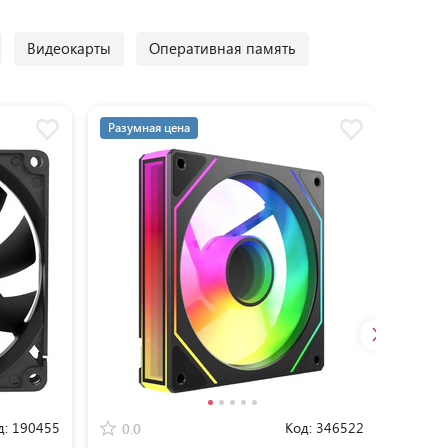
Видеокарты
Оперативная память
Разумная цена
Разум
д:
190455
Код:
346522
0.0
0.0