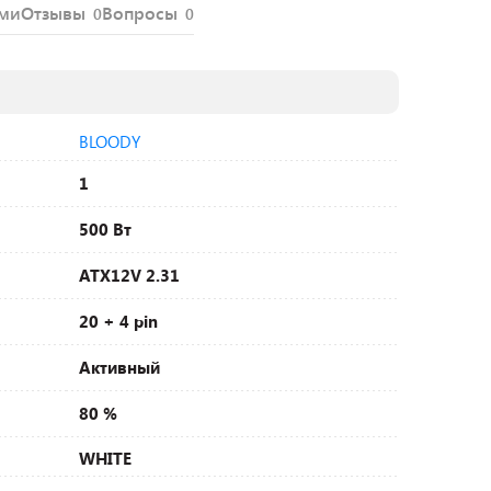
ями
Отзывы
Вопросы
0
0
BLOODY
1
500 Вт
ATX12V 2.31
20 + 4 pin
Активный
80 %
WHITE