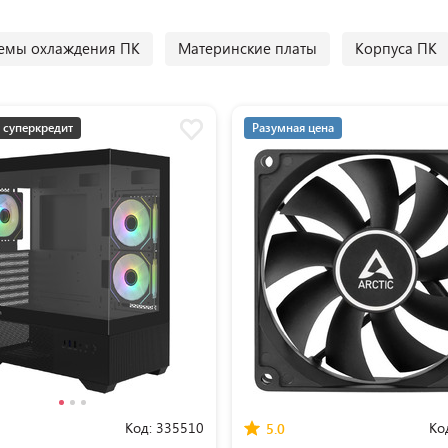
емы охлаждения ПК
Материнские платы
Корпуса ПК
 суперкредит
Разумная цена
мная цена
Код:
335510
Ко
5.0