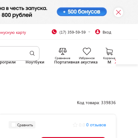
(17) 359-59-59
Вход
онусную карту
Сравнение
Избранное
Корзина
рогрили
Ноутбуки
Портативная акустика
Микроволновы
Код товара: 339836
0.0
0 отзывов
Сравнить