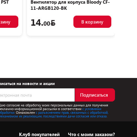
 PST
Вентилятор для корпуса Bloody CF-
Венти
11-ARGB120-BK
AS-1
14.
15.
рзину
В корзину
00
исаться на новости и акции
Подписаться
Даю согласие на обработку моих персональных данных для получения
рекламно-информационной рассылки в соответствии
с условиями
обработки.
Ознакомлен
с разъяснением прав, связанных с обработкой,
механизмом их реализации, последствиями дачи согласия или отказа.
Клуб покупателей
Что с моим заказом?