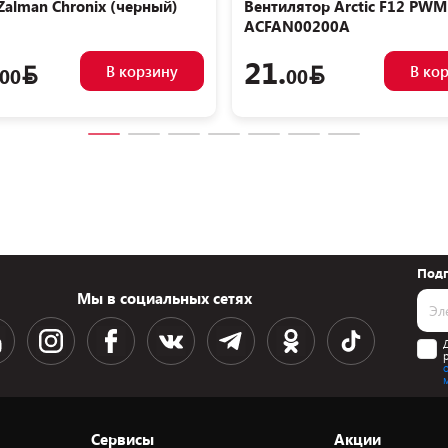
Zalman Chronix (черный)
Вентилятор Arctic F12 PWM
ACFAN00200A
21.
В корзину
В ко
00
00
Подп
Мы в социальных сетях
Сервисы
Акции