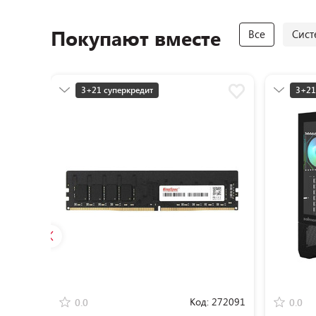
Покупают вместе
Все
Сист
3+21 суперкредит
3+21
Разумная цена
Разу
Код:
272091
0.0
0.0