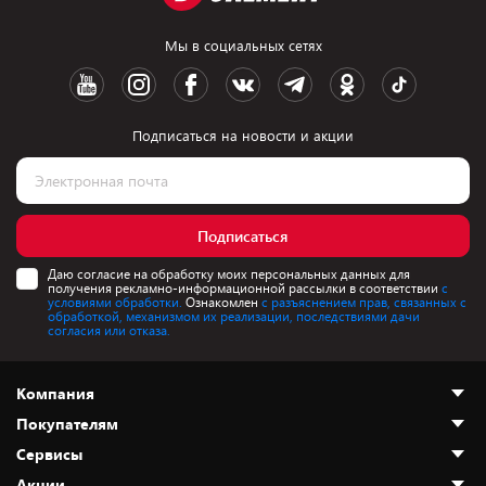
Мы в социальных сетях
Подписаться на новости и акции
Подписаться
Даю согласие на обработку моих персональных данных для
получения рекламно-информационной рассылки в соответствии
с
условиями обработки.
Ознакомлен
с разъяснением прав, связанных с
обработкой, механизмом их реализации, последствиями дачи
согласия или отказа.
Компания
Покупателям
О нас
Сервисы
Адреса магазинов
Как сделать заказ
Акции