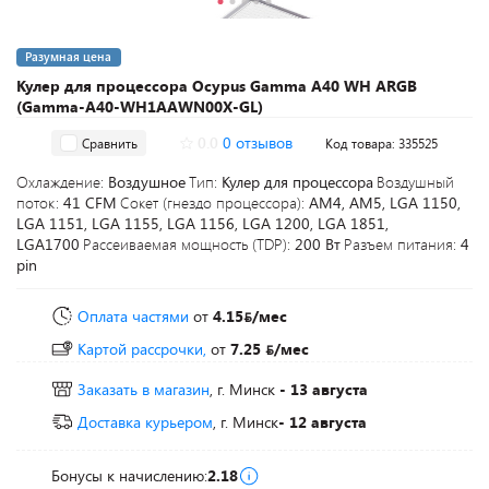
Разумная цена
Кулер для процессора Ocypus Gamma A40 WH ARGB
(Gamma-A40-WH1AAWN00X-GL)
0.0
0 отзывов
Сравнить
Код товара: 335525
Охлаждение:
Воздушное
Тип:
Кулер для процессора
Воздушный
поток:
41 CFM
Сокет (гнездо процессора):
AM4, AM5, LGA 1150,
LGA 1151, LGA 1155, LGA 1156, LGA 1200, LGA 1851,
LGA1700
Рассеиваемая мощность (TDP):
200 Вт
Разъем питания:
4
pin
Оплата частями
от
4.15
/мес
Картой рассрочки,
от
7.25
/мес
Заказать в магазин
, г. Минск
- 13 августа
Доставка курьером
, г. Минск
- 12 августа
Бонусы к начислению:
2.18