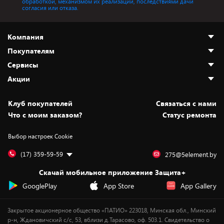
обработкой, механизмом их реализации, последствиями дачи
согласия или отказа.
Компания
Покупателям
О нас
Сервисы
Адреса магазинов
Как сделать заказ
Акции
Новости
Оплата и доставка
Программа «Защита+»
Статьи и обзоры
Безналичный расчёт
Установка техники
Скидки и промокоды
Клуб покупателей
Cвязаться с нами
Вакансии
Обмен и возврат товара
Для игровых консолей
Белорусские товары
Что с моим заказом?
Статус ремонта
Контакты
Юридическая информация
Подписки на видеосервисы
Подарки
Выбор настроек Cookie
Дай пять добру!
Обработка персональных данных
Для мобильных устройств
Бонусы
Подарочные карты
Для компьютеров
Оплата частями
(17) 359-59-59
275@5element.by
Утилизация старой техники
Новинки
Скачай мобильное приложение Защита+
Сервисные центры
Уценка
GooglePlay
App Store
App Gallery
Закрытое акционерное общество «ПАТИО» 223018, Минская обл., Минский
р-н, Ждановичский с/с, 53, вблизи д.Тарасово, оф. 503.1. Свидетельство о