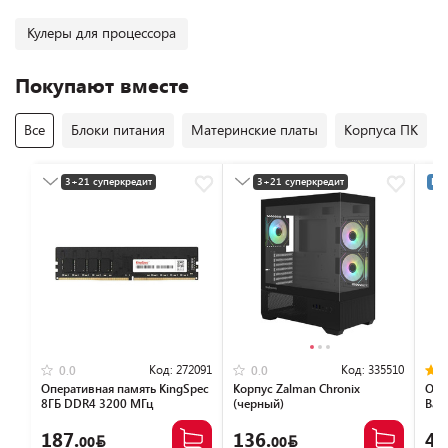
Кулеры для процессора
Покупают вместе
Все
Блоки питания
Материнские платы
Корпуса ПК
3+21 суперкредит
3+21 суперкредит
Раз
Разумная цена
Разумная цена
Код:
272091
Код:
335510
0.0
0.0
Оперативная память KingSpec
Корпус Zalman Chronix
Опе
8ГБ DDR4 3200 МГц
(черный)
Bas
KS3200D4P13508G
NTB
187.
136.
46
00
00