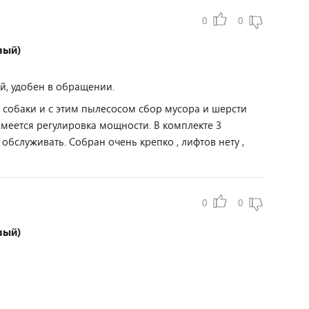
0
0
вый)
, удобен в обращении.
 собаки и с этим пылесосом сбор мусора и шерсти
Имеется регулировка мощности. В комплекте 3
обслуживать. Собран очень крепко , лифтов нету ,
0
0
вый)