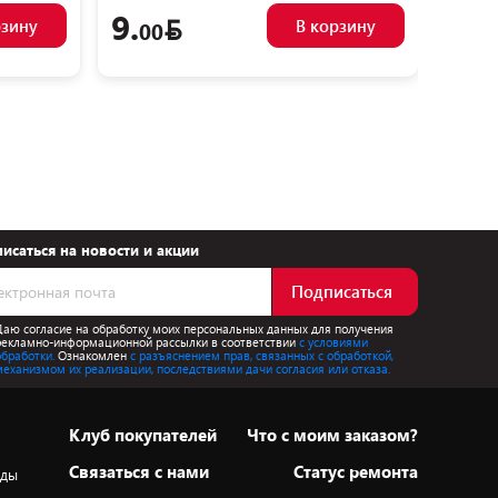
9.
14.
рзину
В корзину
00
исаться на новости и акции
Подписаться
Даю согласие на обработку моих персональных данных для получения
рекламно-информационной рассылки в соответствии
с условиями
обработки.
Ознакомлен
с разъяснением прав, связанных с обработкой,
механизмом их реализации, последствиями дачи согласия или отказа.
Клуб покупателей
Что с моим заказом?
Cвязаться с нами
Статус ремонта
оды