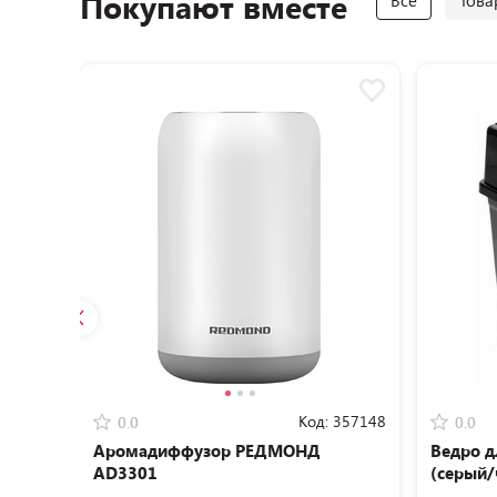
Покупают вместе
Все
Това
Код:
357148
0.0
0.0
Аромадиффузор РЕДМОНД
Ведро д
AD3301
(серый/