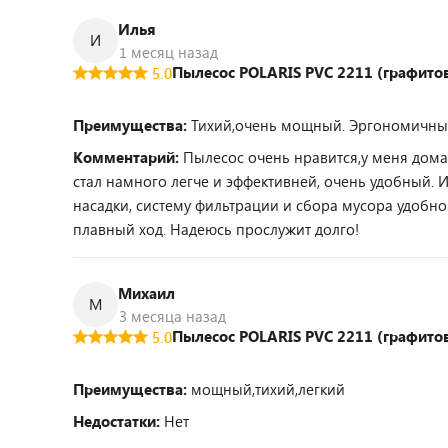
Илья
И
1 месяц назад
Пылесос POLARIS PVC 2211 (графито
5.0
Преимущества:
Тихий,очень мощный. Эргономичный
Комментарий:
Пылесос очень нравится,у меня дома
стал намного легче и эффективней, очень удобный. 
насадки, систему фильтрации и сбора мусора удобно 
плавный ход. Надеюсь прослужит долго!
Михаил
М
3 месяца назад
Пылесос POLARIS PVC 2211 (графито
5.0
Преимущества:
мощный,тихий,легкий
Недостатки:
Нет