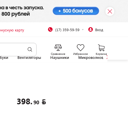
(17) 359-59-59
Вход
онусную карту
Сравнение
Избранное
Корзина
буки
Вентиляторы
Наушники
Микроволновые печи
398.
90