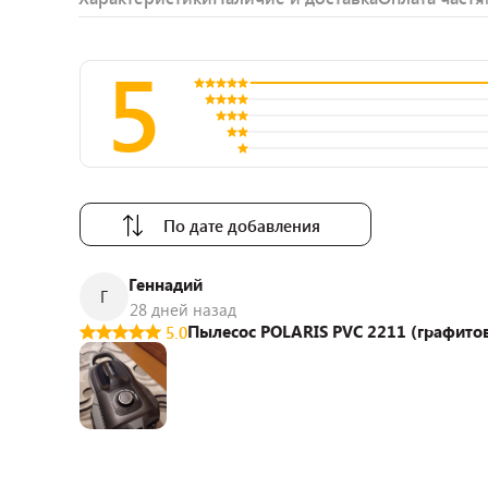
5
По дате добавления
Геннадий
Г
28 дней назад
Пылесос POLARIS PVC 2211 (графито
5.0