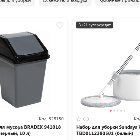
ры для уборки
Освежители воздуха
Кухонные принад
3+21 суперкредит
Код:
328150
Ко
0.0
ля мусора BRADEX 941018
Набор для уборки Sundays
черный, 10 л)
TBD0112390501 (белый)