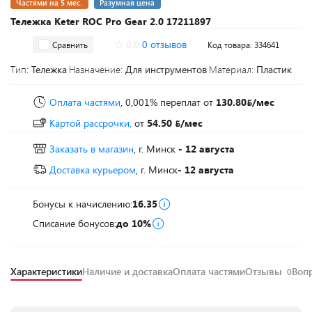
Частями на 5 мес.
Разумная цена
Тележка Keter ROC Pro Gear 2.0 17211897
0.0
0 отзывов
Сравнить
Код товара: 334641
Тип:
Тележка
Назначение:
Для инструментов
Материал:
Пластик
Оплата частями
, 0,001% переплат
от
130.80
/мес
Картой рассрочки,
от
54.50
/мес
Заказать в магазин
, г. Минск
- 12 августа
Доставка курьером
, г. Минск
- 12 августа
Бонусы к начислению:
16.35
Списание бонусов:
до 10%
Характеристики
Наличие и доставка
Оплата частями
Отзывы
Воп
0