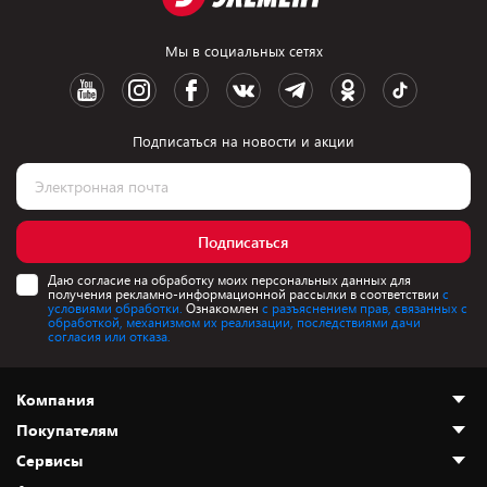
Мы в социальных сетях
Подписаться на новости и акции
Подписаться
Даю согласие на обработку моих персональных данных для
получения рекламно-информационной рассылки в соответствии
с
условиями обработки.
Ознакомлен
с разъяснением прав, связанных с
обработкой, механизмом их реализации, последствиями дачи
согласия или отказа.
Компания
Покупателям
О нас
Сервисы
Адреса магазинов
Как сделать заказ